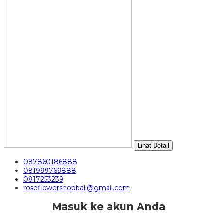
Lihat Detail
087860186888
081999769888
0817253239
roseflowershopbali@gmail.com
Masuk ke akun Anda