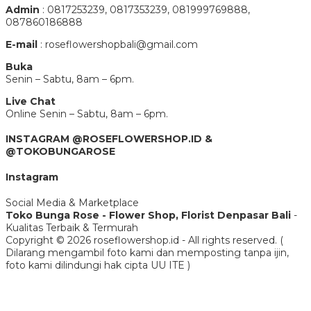
Admin
: 0817253239, 0817353239, 081999769888,
087860186888
E-mail
: roseflowershopbali@gmail.com
Buka
Senin – Sabtu, 8am – 6pm.
Live Chat
Online Senin – Sabtu, 8am – 6pm.
INSTAGRAM @ROSEFLOWERSHOP.ID &
@TOKOBUNGAROSE
Instagram
Social Media & Marketplace
Toko Bunga Rose - Flower Shop, Florist Denpasar Bali
-
Kualitas Terbaik & Termurah
Copyright © 2026 roseflowershop.id - All rights reserved. (
Dilarang mengambil foto kami dan memposting tanpa ijin,
foto kami dilindungi hak cipta UU ITE )