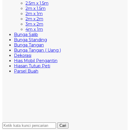
2.5m x 1.5m
2m x 1.5m
2m x 1m
2m x 2m
3m x 2m
4m x 1m
Bunga Salib
Bunga Standing
Bunga Tangan
Bunga Tangan ( Uang )
Dekorasi
Hias Mobil Pengantin
Hiasan Tutup Peti
Parsel Buah
Cari