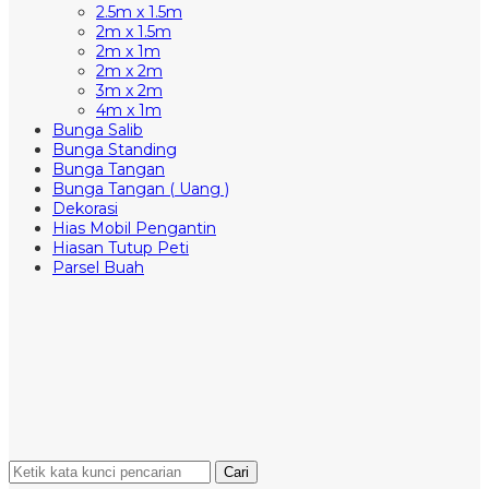
2.5m x 1.5m
2m x 1.5m
2m x 1m
2m x 2m
3m x 2m
4m x 1m
Bunga Salib
Bunga Standing
Bunga Tangan
Bunga Tangan ( Uang )
Dekorasi
Hias Mobil Pengantin
Hiasan Tutup Peti
Parsel Buah
Cari