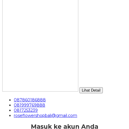
Lihat Detail
087860186888
081999769888
0817253239
roseflowershopbali@gmail.com
Masuk ke akun Anda