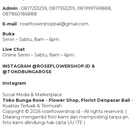
Admin
: 0817253239, 0817353239, 081999769888,
087860186888
E-mail
: roseflowershopbali@gmail.com
Buka
Senin – Sabtu, 8am – 6pm.
Live Chat
Online Senin – Sabtu, 8am – 6pm.
INSTAGRAM @ROSEFLOWERSHOP.ID &
@TOKOBUNGAROSE
Instagram
Social Media & Marketplace
Toko Bunga Rose - Flower Shop, Florist Denpasar Bali
-
Kualitas Terbaik & Termurah
Copyright © 2026 roseflowershop.id - All rights reserved. (
Dilarang mengambil foto kami dan memposting tanpa ijin,
foto kami dilindungi hak cipta UU ITE )