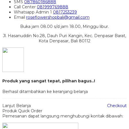
SMS
087860186888
Call Center
081999769888
Whatsapp
Admin 1
0817253239
Email
roseflowershopbali@gmail.com
Buka jam 08.00 s/d jam 18.00, Minggu libur.
Jl. Hasanuddin No.28, Dauh Puri Kangin, Kec. Denpasar Barat,
Kota Denpasar, Bali 80112
Produk yang sangat tepat, pilihan bagus..!
Berhasil ditambahkan ke keranjang belanja
Lanjut Belanja
Checkout
Produk Quick Order
Pemesanan dapat langsung menghubungi kontak dibawah: