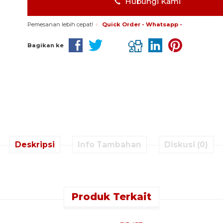
Hubungi Kami
Pemesanan lebih cepat!
Quick Order - Whatsapp -
Bagikan ke
Deskripsi
Info Tambahan
Diskusi (0)
Produk Terkait
k Order - Whatsapp -
Quick Order - Whatsapp -