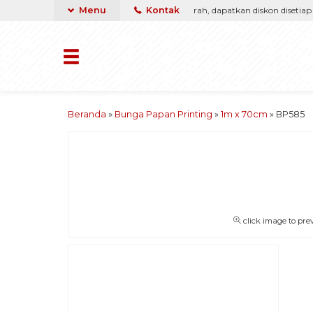
rga, kami pasti berikan yang terbaik & termurah, dapatkan diskon disetiap pe
Menu
Kontak
Beranda
»
Bunga Papan Printing
»
1m x 70cm
»
BP585
click image to pre