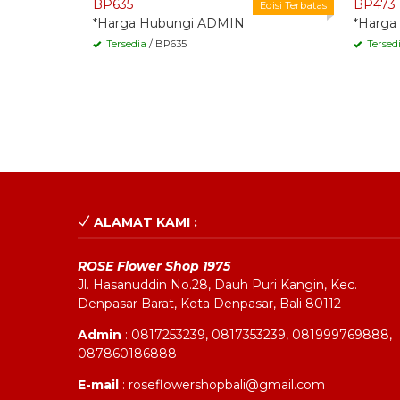
BP635
BP473
Edisi Terbatas
*Harga Hubungi ADMIN
*Harga
Tersedia
/ BP635
Tersed
ALAMAT KAMI :
ROSE Flower Shop 1975
Jl. Hasanuddin No.28, Dauh Puri Kangin, Kec.
Denpasar Barat, Kota Denpasar, Bali 80112
Admin
: 0817253239, 0817353239, 081999769888,
087860186888
E-mail
: roseflowershopbali@gmail.com