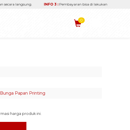
ecara langsung.
INFO 3 :
Pembayaran bisa di lakukan via transfer rek
0
Bunga Papan Printing
asi harga produk ini.