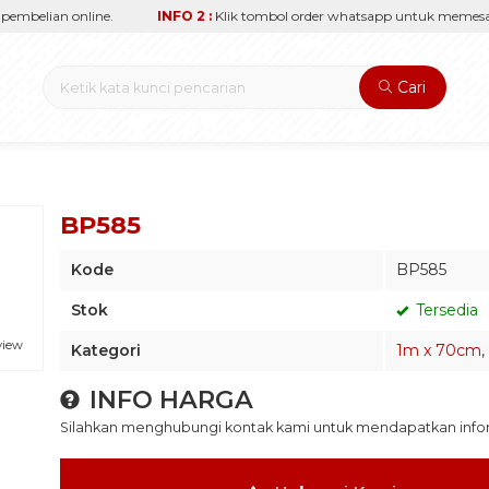
mbelian online.
INFO 2 :
Klik tombol order whatsapp untuk memesan s
Cari
BP585
Kode
BP585
Stok
Tersedia
view
Kategori
1m x 70cm
,
INFO HARGA
Silahkan menghubungi kontak kami untuk mendapatkan inform