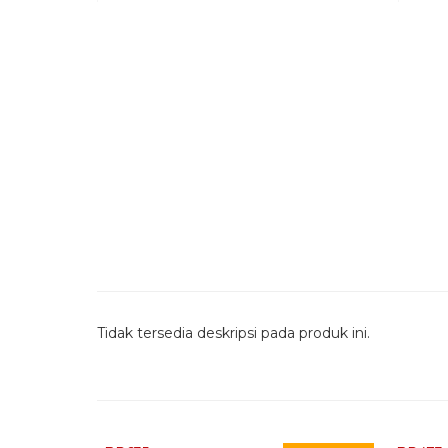
Tidak tersedia deskripsi pada produk ini.
Quick Order - Whatsapp -
Quic