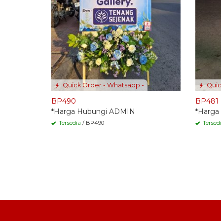
Quick Order - Whatsapp -
Quic
BP490
BP481
*Harga Hubungi ADMIN
*Harga
Tersedia
/ BP490
Tersed