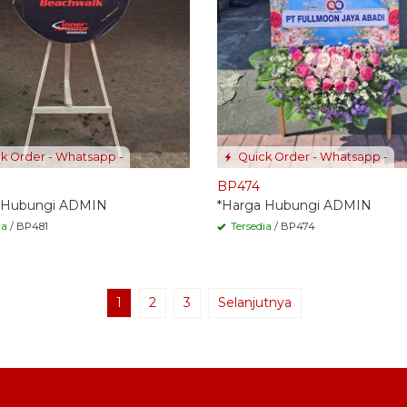
k Order - Whatsapp -
Quick Order - Whatsapp -
BP474
 Hubungi ADMIN
*Harga Hubungi ADMIN
ia
/ BP481
Tersedia
/ BP474
1
2
3
Selanjutnya