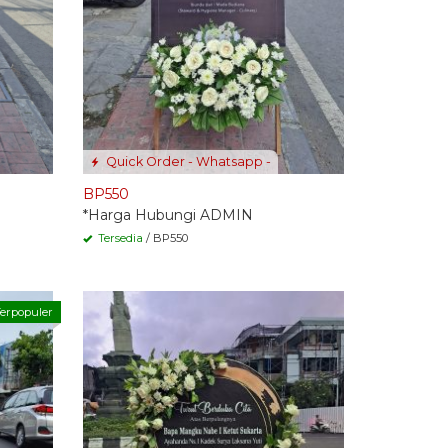
Quick Order - Whatsapp -
BP550
*Harga Hubungi ADMIN
Tersedia
/ BP550
erpopuler