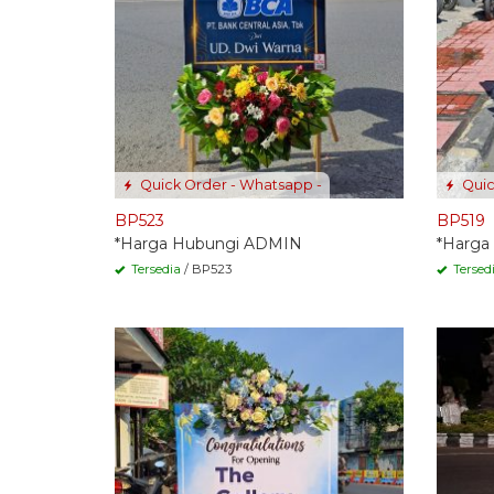
Quick Order - Whatsapp -
Quic
BP523
BP519
*Harga Hubungi ADMIN
*Harga
Tersedia
/ BP523
Tersed