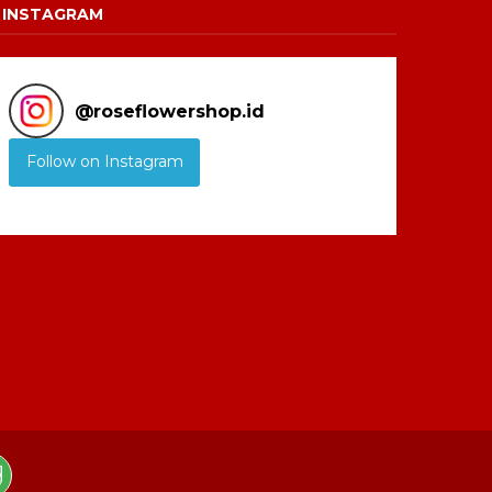
INSTAGRAM
@
roseflowershop.id
Follow on Instagram