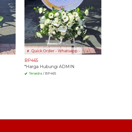
Quick Order - Whatsapp -
BP465
*Harga Hubungi ADMIN
Tersedia
/ BP465