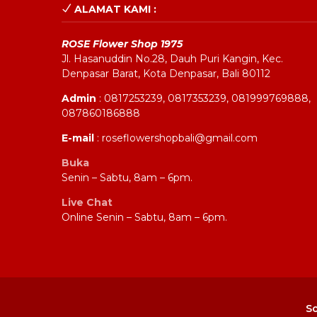
ALAMAT KAMI :
ROSE Flower Shop 1975
Jl. Hasanuddin No.28, Dauh Puri Kangin, Kec.
Denpasar Barat, Kota Denpasar, Bali 80112
Admin
: 0817253239, 0817353239, 081999769888,
087860186888
E-mail
: roseflowershopbali@gmail.com
Buka
Senin – Sabtu, 8am – 6pm.
Live Chat
Online Senin – Sabtu, 8am – 6pm.
So