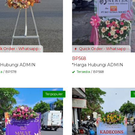
k Order - Whatsapp -
Quick Order - Whatsapp -
BP568
 Hubungi ADMIN
*Harga Hubungi ADMIN
ia
/ BP578
Tersedia
/ BP568
Terpopuler
T