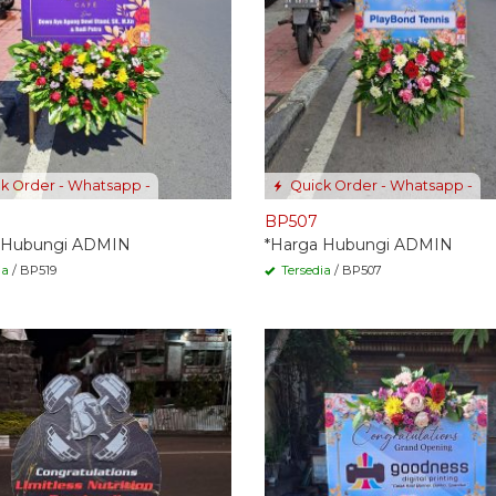
k Order - Whatsapp -
Quick Order - Whatsapp -
BP507
 Hubungi ADMIN
*Harga Hubungi ADMIN
ia
/ BP519
Tersedia
/ BP507