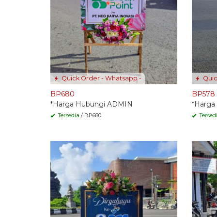
Quick Order - Whatsapp -
Quic
BP680
BP578
*Harga Hubungi ADMIN
*Harga
Tersedia
/ BP680
Tersed