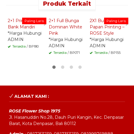
Produk Terkait
Quick Order -
Quick Order -
Quick Order -
Whatsapp -
Whatsapp -
Whatsapp -
2×1 Printing –
2×1 Full Bunga
2X1 Bunga
7
Paling Laris
Paling Laris
Bank Mandiri
Dominan White
Papan Printing –
C
*Harga Hubungi
Pink
ROSE Style
*
ADMIN
*Harga Hubungi
*Harga Hubungi
A
ADMIN
ADMIN
Tersedia
/ BP180
Tersedia
/ BP071
Tersedia
/ BP155
ALAMAT KAMI :
ROSE Flower Shop 1975
Jl. Hasanuddin No.28, Dauh Puri Kangin, Kec. Denpasar
Barat, Kota Denpasar, Bali 80112