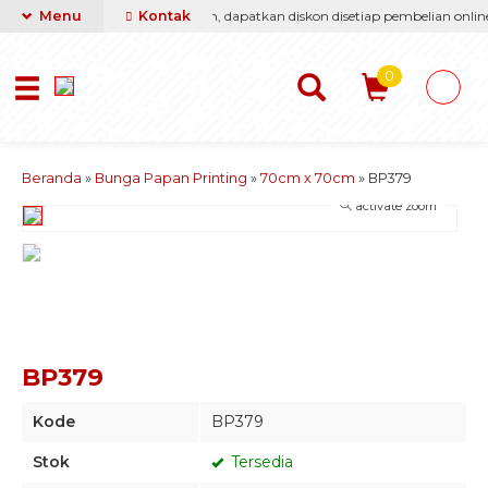
 berikan yang terbaik & termurah, dapatkan diskon disetiap pembelian online.
Menu
Kontak
0
Beranda
»
Bunga Papan Printing
»
70cm x 70cm
»
BP379
activate zoom
BP379
Kode
BP379
Stok
Tersedia