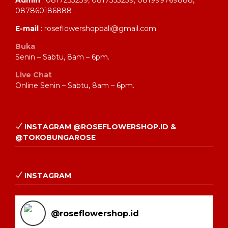
Admin
: 0817253239, 0817353239, 081999769888,
087860186888
E-mail
: roseflowershopbali@gmail.com
Buka
Senin – Sabtu, 8am – 6pm.
Live Chat
Online Senin – Sabtu, 8am – 6pm.
INSTAGRAM @ROSEFLOWERSHOP.ID &
@TOKOBUNGAROSE
INSTAGRAM
@
roseflowershop.id