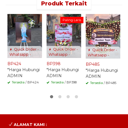
Produk Terkait
B
Paling Laris
*
A
Quick Order -
Quick Order -
Quick Order -
Whatsapp -
Whatsapp -
Whatsapp -
BP424
BP398
BP485
*Harga Hubungi
*Harga Hubungi
*Harga Hubungi
ADMIN
ADMIN
ADMIN
Tersedia
/ BP424
Tersedia
/ BP398
Tersedia
/ BP485
ALAMAT KAMI :