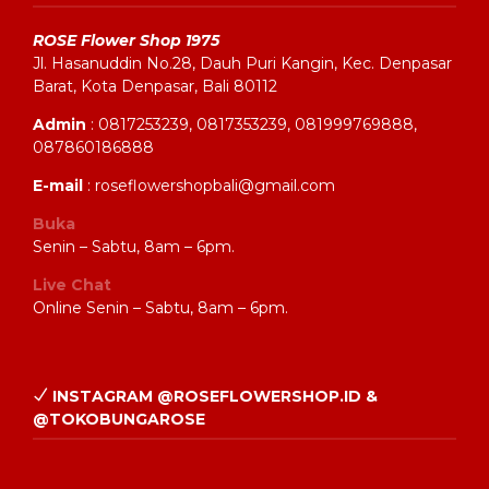
ROSE Flower Shop 1975
Jl. Hasanuddin No.28, Dauh Puri Kangin, Kec. Denpasar
Barat, Kota Denpasar, Bali 80112
Admin
: 0817253239, 0817353239, 081999769888,
087860186888
E-mail
: roseflowershopbali@gmail.com
Buka
Senin – Sabtu, 8am – 6pm.
Live Chat
Online Senin – Sabtu, 8am – 6pm.
INSTAGRAM @ROSEFLOWERSHOP.ID &
@TOKOBUNGAROSE