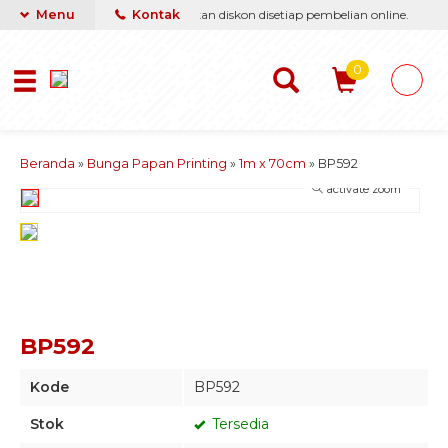
 yang terbaik & termurah, dapatkan diskon disetiap pembelian online.
Menu
Kontak
I
0
Beranda
»
Bunga Papan Printing
»
1m x 70cm
»
BP592
activate zoom
BP592
Kode
BP592
Stok
Tersedia