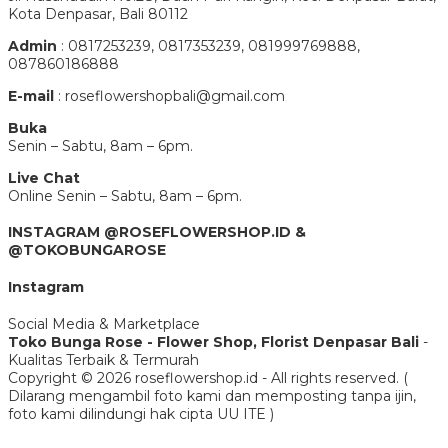
Kota Denpasar, Bali 80112
Admin
: 0817253239, 0817353239, 081999769888,
087860186888
E-mail
: roseflowershopbali@gmail.com
Buka
Senin – Sabtu, 8am – 6pm.
Live Chat
Online Senin – Sabtu, 8am – 6pm.
INSTAGRAM @ROSEFLOWERSHOP.ID &
@TOKOBUNGAROSE
Instagram
Social Media & Marketplace
Toko Bunga Rose - Flower Shop, Florist Denpasar Bali
-
Kualitas Terbaik & Termurah
Copyright © 2026 roseflowershop.id - All rights reserved. (
Dilarang mengambil foto kami dan memposting tanpa ijin,
foto kami dilindungi hak cipta UU ITE )