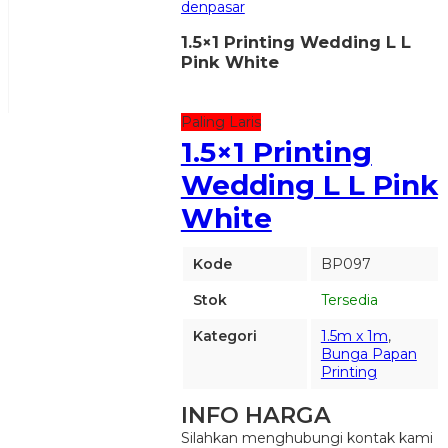
denpasar
1.5×1 Printing Wedding L L
Pink White
Paling Laris
1.5×1 Printing
Wedding L L Pink
White
Kode
BP097
Stok
Tersedia
Kategori
1.5m x 1m
,
Bunga Papan
Printing
INFO HARGA
Silahkan menghubungi kontak kami