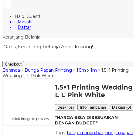
Halo, Guest!
Masuk
Daftar
Keranjang Belanja
Oops, keranjang belanja Anda kosong!
Checkout
Beranda
»
Bunga Papan Printing
»
1.5m x 1m
»
1.5×1 Printing
Wedding L L Pink White
1.5×1 Printing Wedding
L L Pink White
Deskripsi
Info Tambahan
Diskusi (0)
*HARGA BISA DISESUAIKAN
click image to preview
DENGAN BUDGET*
Tags:
bunga papan bali
,
bunga papan