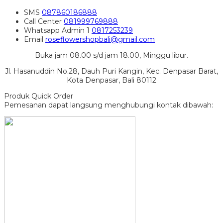
SMS
087860186888
Call Center
081999769888
Whatsapp
Admin 1
0817253239
Email
roseflowershopbali@gmail.com
Buka jam 08.00 s/d jam 18.00, Minggu libur.
Jl. Hasanuddin No.28, Dauh Puri Kangin, Kec. Denpasar Barat,
Kota Denpasar, Bali 80112
Produk Quick Order
Pemesanan dapat langsung menghubungi kontak dibawah: