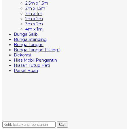
2.5m x 1.5m
2m x 1.5m
2m x 1m
2m x 2m
3m x 2m
4m x 1m
Bunga Salib
Bunga Standing
Bunga Tangan
Bunga Tangan ( Uang )
Dekorasi
Hias Mobil Pengantin
Hiasan Tutup Peti
Parsel Buah
Cari