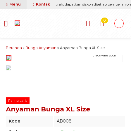
sti berikan yang terbaik & termurah, dapatkan diskon disetiap pembelian onli
Menu
Kontak
0
Beranda
»
Bunga Anyaman
»
Anyaman Bunga XL Size
activate zoom
Paling Laris
Anyaman Bunga XL Size
Kode
AB008