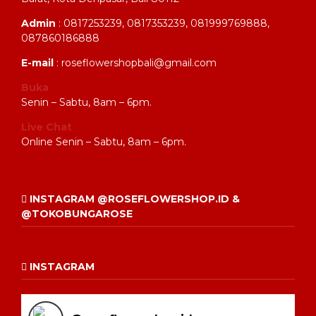
Admin
: 0817253239, 0817353239, 081999769888,
087860186888
E-mail
: roseflowershopbali@gmail.com
Buka
Senin – Sabtu, 8am – 6pm.
Live Chat
Online Senin – Sabtu, 8am – 6pm.
INSTAGRAM @ROSEFLOWERSHOP.ID &
@TOKOBUNGAROSE
INSTAGRAM