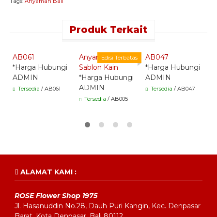
Tags:
Anyaman Bali
Produk Terkait
Quick Order -
Quick Order -
Quick Order -
Whatsapp -
Whatsapp -
Whatsapp -
AB061
Anyaman Bunga
AB047
A
Edisi Terbatas
*Harga Hubungi
Sablon Kain
*Harga Hubungi
*
ADMIN
*Harga Hubungi
ADMIN
A
ADMIN
Tersedia
/ AB061
Tersedia
/ AB047
Tersedia
/ AB005
ALAMAT KAMI :
ROSE Flower Shop 1975
Jl. Hasanuddin No.28, Dauh Puri Kangin, Kec. Denpasar
Barat, Kota Denpasar, Bali 80112