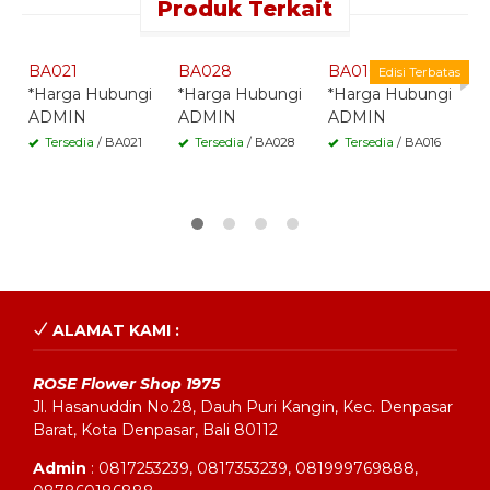
Produk Terkait
Quick Order -
Quick Order -
Quick Order -
Whatsapp -
Whatsapp -
Whatsapp -
BA021
BA028
BA016
B
Edisi Terbatas
*Harga Hubungi
*Harga Hubungi
*Harga Hubungi
*
ADMIN
ADMIN
ADMIN
A
Tersedia
/ BA021
Tersedia
/ BA028
Tersedia
/ BA016
ALAMAT KAMI :
ROSE Flower Shop 1975
Jl. Hasanuddin No.28, Dauh Puri Kangin, Kec. Denpasar
Barat, Kota Denpasar, Bali 80112
Admin
: 0817253239, 0817353239, 081999769888,