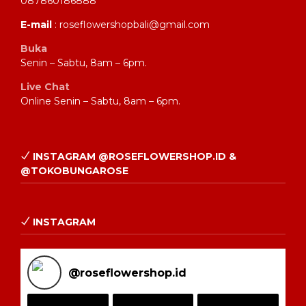
087860186888
E-mail
: roseflowershopbali@gmail.com
Buka
Senin – Sabtu, 8am – 6pm.
Live Chat
Online Senin – Sabtu, 8am – 6pm.
INSTAGRAM @ROSEFLOWERSHOP.ID &
@TOKOBUNGAROSE
INSTAGRAM
@
roseflowershop.id