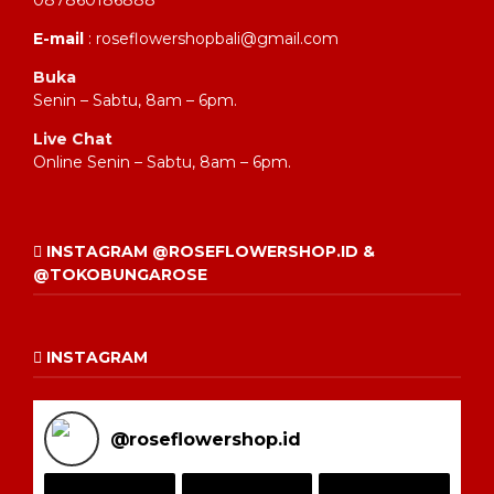
087860186888
E-mail
: roseflowershopbali@gmail.com
Buka
Senin – Sabtu, 8am – 6pm.
Live Chat
Online Senin – Sabtu, 8am – 6pm.
INSTAGRAM @ROSEFLOWERSHOP.ID &
@TOKOBUNGAROSE
INSTAGRAM
@
roseflowershop.id