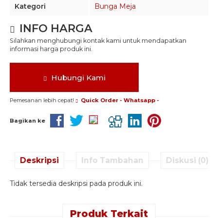
Kategori
Bunga Meja
INFO HARGA
Silahkan menghubungi kontak kami untuk mendapatkan
informasi harga produk ini.
Hubungi Kami
Pemesanan lebih cepat!
Quick Order - Whatsapp -
Bagikan ke
Deskripsi
Info Tambahan
Diskusi (0)
Tidak tersedia deskripsi pada produk ini.
Produk Terkait
Quick Order -
Quick Order -
Quick Order -