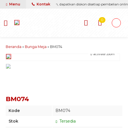
i berikan yang terbaik & termurah, dapatkan diskon disetiap pembelian online
Menu
Kontak
0
Beranda
»
Bunga Meja
»
BM074
activate zoom
BM074
Kode
BM074
Stok
Tersedia