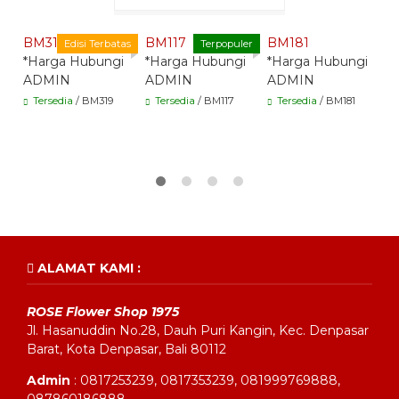
Whatsapp -
Whatsapp -
Whatsapp -
BM319
BM117
BM181
H
Edisi Terbatas
Terpopuler
*Harga Hubungi
*Harga Hubungi
*Harga Hubungi
F
ADMIN
ADMIN
ADMIN
S
*
Tersedia
/ BM319
Tersedia
/ BM117
Tersedia
/ BM181
A
ALAMAT KAMI :
ROSE Flower Shop 1975
Jl. Hasanuddin No.28, Dauh Puri Kangin, Kec. Denpasar
Barat, Kota Denpasar, Bali 80112
Admin
: 0817253239, 0817353239, 081999769888,