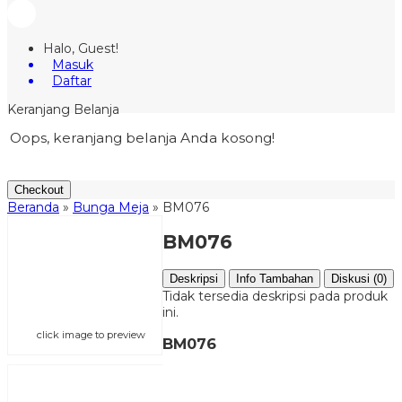
Halo, Guest!
Masuk
Daftar
Keranjang Belanja
Oops, keranjang belanja Anda kosong!
Checkout
Beranda
»
Bunga Meja
»
BM076
BM076
Deskripsi
Info Tambahan
Diskusi (0)
Tidak tersedia deskripsi pada produk
ini.
click image to preview
BM076