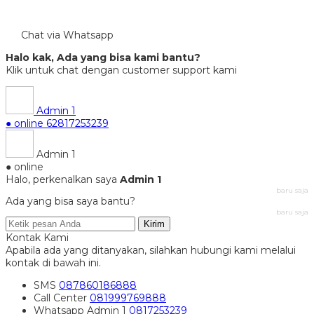
Chat via Whatsapp
Halo kak, Ada yang bisa kami bantu?
Klik untuk chat dengan customer support kami
Admin 1
● online
62817253239
Admin 1
● online
Halo, perkenalkan saya
Admin 1
baru saja
Ada yang bisa saya bantu?
baru saja
Kirim
Kontak Kami
Apabila ada yang ditanyakan, silahkan hubungi kami melalui
kontak di bawah ini.
SMS
087860186888
Call Center
081999769888
Whatsapp
Admin 1
0817253239