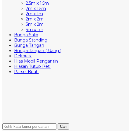
2.5m x 1.5m
2m x 1.5m
2m x 1m
2m x 2m
3m x 2m
4m x 1m
Bunga Salib
Bunga Standing
Bunga Tangan
Bunga Tangan ( Uang )
Dekorasi
Hias Mobil Pengantin
Hiasan Tutup Peti
Parsel Buah
Cari