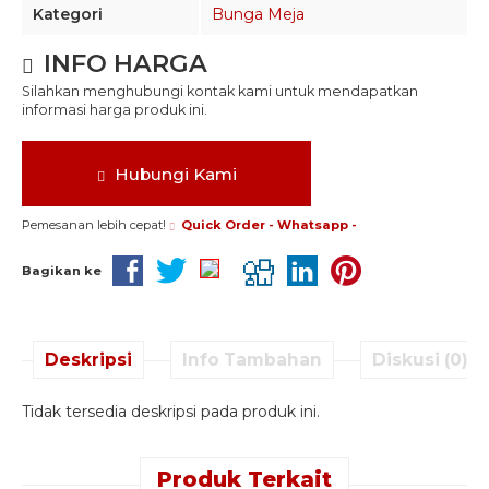
Kategori
Bunga Meja
INFO HARGA
Silahkan menghubungi kontak kami untuk mendapatkan
informasi harga produk ini.
Hubungi Kami
Pemesanan lebih cepat!
Quick Order - Whatsapp -
Bagikan ke
Deskripsi
Info Tambahan
Diskusi (0)
Tidak tersedia deskripsi pada produk ini.
Produk Terkait
Quick Order -
Quick Order -
Quick Order -