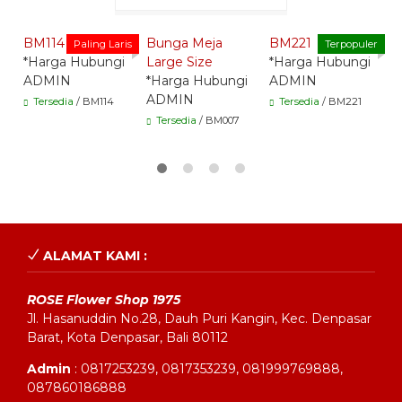
Whatsapp -
Whatsapp -
Whatsapp -
BM114
Bunga Meja
BM221
B
Paling Laris
Terpopuler
*Harga Hubungi
Large Size
*Harga Hubungi
*
ADMIN
*Harga Hubungi
ADMIN
A
ADMIN
Tersedia
/ BM114
Tersedia
/ BM221
Tersedia
/ BM007
ALAMAT KAMI :
ROSE Flower Shop 1975
Jl. Hasanuddin No.28, Dauh Puri Kangin, Kec. Denpasar
Barat, Kota Denpasar, Bali 80112
Admin
: 0817253239, 0817353239, 081999769888,
087860186888