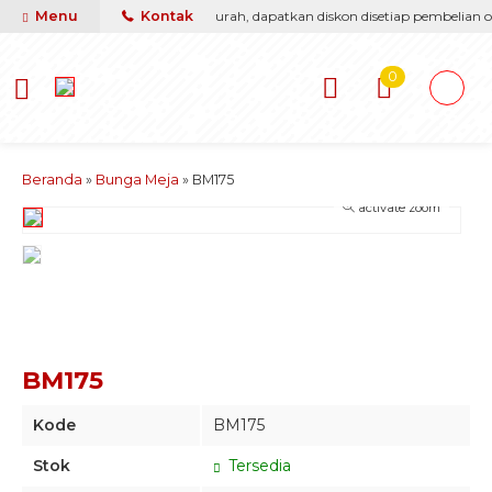
asti berikan yang terbaik & termurah, dapatkan diskon disetiap pembelian onl
Menu
Kontak
0
Beranda
»
Bunga Meja
»
BM175
activate zoom
BM175
Kode
BM175
Stok
Tersedia