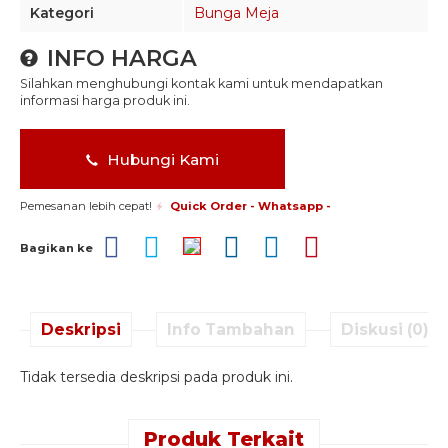
Kategori
Bunga Meja
INFO HARGA
Silahkan menghubungi kontak kami untuk mendapatkan
informasi harga produk ini.
Hubungi Kami
Pemesanan lebih cepat!
Quick Order - Whatsapp -
Bagikan ke
Deskripsi
Info Tambahan
Diskusi (0)
Tidak tersedia deskripsi pada produk ini.
Produk Terkait
Quick Order -
Quick Order -
Quick Order -