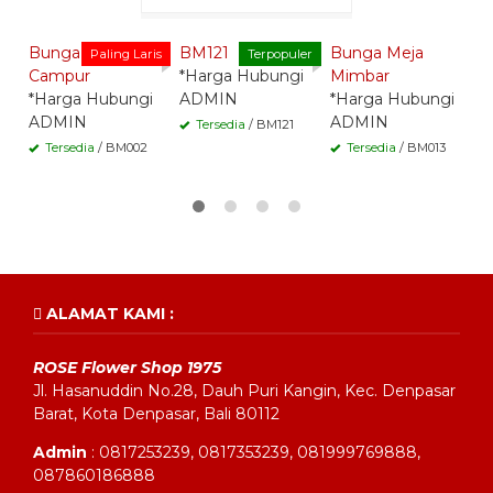
Whatsapp -
Whatsapp -
Whatsapp -
Bunga Meja
BM121
Bunga Meja
B
Paling Laris
Terpopuler
Campur
*Harga Hubungi
Mimbar
*
*Harga Hubungi
ADMIN
*Harga Hubungi
A
ADMIN
ADMIN
Tersedia
/ BM121
Tersedia
/ BM002
Tersedia
/ BM013
ALAMAT KAMI :
ROSE Flower Shop 1975
Jl. Hasanuddin No.28, Dauh Puri Kangin, Kec. Denpasar
Barat, Kota Denpasar, Bali 80112
Admin
: 0817253239, 0817353239, 081999769888,
087860186888