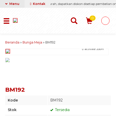
sti berikan yang terbaik & termurah, dapatkan diskon disetiap pembelian onli
Menu
Kontak
0
Beranda
»
Bunga Meja
»
BM192
activate zoom
BM192
Kode
BM192
Stok
Tersedia