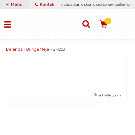
i berikan yang terbaik & termurah, dapatkan diskon disetiap pembelian online
Menu
Kontak
0
Beranda
»
Bunga Meja
»
BM253
activate zoom