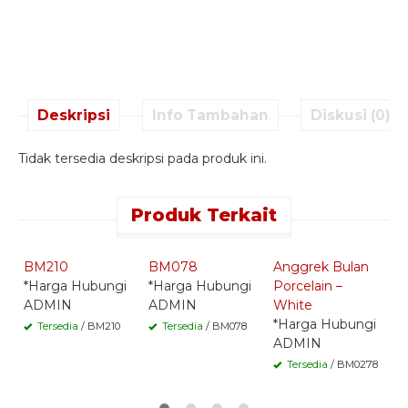
Deskripsi
Info Tambahan
Diskusi (0)
Tidak tersedia deskripsi pada produk ini.
Produk Terkait
Quick Order -
Quick Order -
Quick Order -
Whatsapp -
Whatsapp -
Whatsapp -
BM210
BM078
Anggrek Bulan
F
*Harga Hubungi
*Harga Hubungi
Porcelain –
w
ADMIN
ADMIN
White
*
*Harga Hubungi
A
Tersedia
/ BM210
Tersedia
/ BM078
ADMIN
Tersedia
/ BM0278