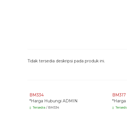
Tidak tersedia deskripsi pada produk ini.
Quick Order - Whatsapp -
Quick
BM334
BM317
*Harga Hubungi ADMIN
*Harga
Tersedia
/ BM334
Tersedi