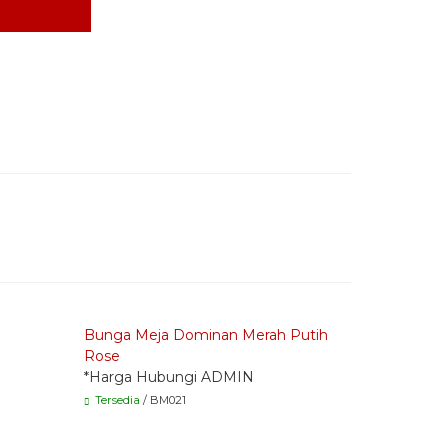
Quick Order - Whatsapp -
Quick Or
Bunga Meja Dominan Merah Putih
Bouquet F
Rose
Tosca Box
*Harga Hubungi ADMIN
*Harga H
Tersedia
/ BM021
Tersedia
/ 