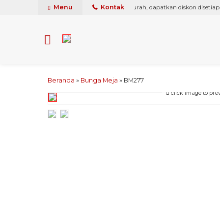
rga, kami pasti berikan yang terbaik & termurah, dapatkan diskon disetiap pe
Menu
Kontak
Beranda
»
Bunga Meja
»
BM277
click image to pre