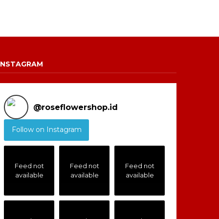
INSTAGRAM
@
roseflowershop.id
Follow on Instagram
Feed not
Feed not
Feed not
available
available
available