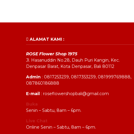
ALAMAT KAMI :
ROSE Flower Shop 1975
Jl. Hasanuddin No.28, Dauh Puri Kangin, Kec.
Denpasar Barat, Kota Denpasar, Bali 80112
Admin
: 0817253239, 0817353239, 081999769888,
087860186888
E-mail
: roseflowershopbali@gmail.com
Buka
Senin – Sabtu, 8am – 6pm.
Live Chat
Online Senin – Sabtu, 8am – 6pm.