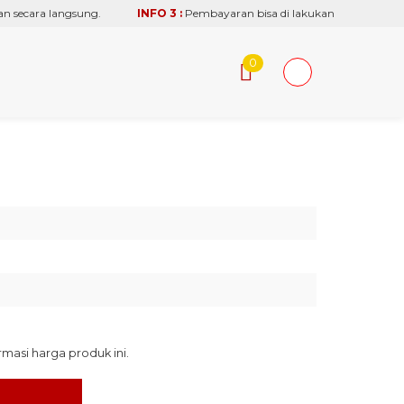
secara langsung.
INFO 3 :
Pembayaran bisa di lakukan via transfer re
0
asi harga produk ini.