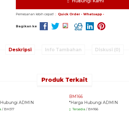
Hubungi Kami
Pemesanan lebih cepat!
Quick Order - Whatsapp -
Bagikan ke
Deskripsi
Info Tambahan
Diskusi (0)
Produk Terkait
 Order - Whatsapp -
Quick Order - Whatsapp -
BM166
 Hubungi ADMIN
*Harga Hubungi ADMIN
a
/ BM317
Tersedia
/ BM166