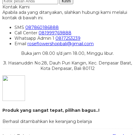
Kirim
Kontak Kami
Apabila ada yang ditanyakan, silahkan hubungi kami melalui
kontak di bawah ini.
SMS
087860186888
Call Center
081999769888
Whatsapp
Admin 1
0817253239
Email
roseflowershopbali@gmail.com
Buka jam 08.00 s/d jam 18.00, Minggu libur.
Jl. Hasanuddin No.28, Dauh Puri Kangin, Kec. Denpasar Barat,
Kota Denpasar, Bali 80112
Produk yang sangat tepat, pilihan bagus..!
Berhasil ditambahkan ke keranjang belanja