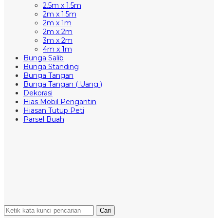
2.5m x 1.5m
2m x 1.5m
2m x 1m
2m x 2m
3m x 2m
4m x 1m
Bunga Salib
Bunga Standing
Bunga Tangan
Bunga Tangan ( Uang )
Dekorasi
Hias Mobil Pengantin
Hiasan Tutup Peti
Parsel Buah
Cari