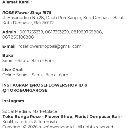
Alamat Kami :
ROSE Flower Shop 1975
Jl. Hasanuddin No.28, Dauh Puri Kangin, Kec. Denpasar Barat,
Kota Denpasar, Bali 80112
Admin
: 0817253239, 0817353239, 081999769888,
087860186888
E-mail
: roseflowershopbali@gmail.com
Buka
Senin – Sabtu, 8am – 6pm.
Live Chat
Online Senin – Sabtu, 8am – 6pm.
INSTAGRAM @ROSEFLOWERSHOP.ID &
@TOKOBUNGAROSE
Instagram
Social Media & Marketplace
Toko Bunga Rose - Flower Shop, Florist Denpasar Bali
-
Kualitas Terbaik & Termurah
Copyright © 2026 roseflowershop.id - All rights reserved. (