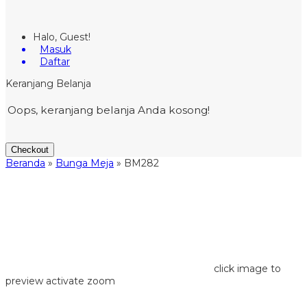
Halo, Guest!
Masuk
Daftar
Keranjang Belanja
Oops, keranjang belanja Anda kosong!
Checkout
Beranda
»
Bunga Meja
»
BM282
click image to
preview
activate zoom