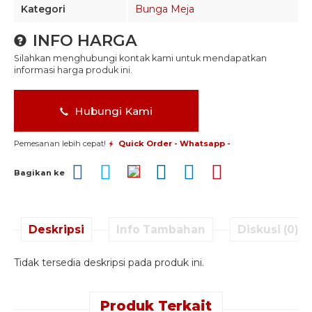
Kategori
Bunga Meja
INFO HARGA
Silahkan menghubungi kontak kami untuk mendapatkan
informasi harga produk ini.
Hubungi Kami
Pemesanan lebih cepat!
Quick Order - Whatsapp -
Bagikan ke
Deskripsi
Info Tambahan
Diskusi (0)
Tidak tersedia deskripsi pada produk ini.
Produk Terkait
Quick Order -
Quick Order -
Quick Order -