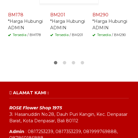
Whatsapp -
Whatsapp -
Whatsapp -
BM178
BM201
BM290
B
*Harga Hubungi
*Harga Hubungi
*Harga Hubungi
R
ADMIN
ADMIN
ADMIN
S
*
Tersedia
/ BM178
Tersedia
/ BM201
Tersedia
/ BM290
A
ALAMAT KAMI :
ROSE Flower Shop 1975
Jl. Hasanuddin No.28, Dauh Puri Kangin, Kec. Denpasar
Barat, Kota Denpasar, Bali 80112
Admin
: 0817253239, 0817353239, 081999769888,