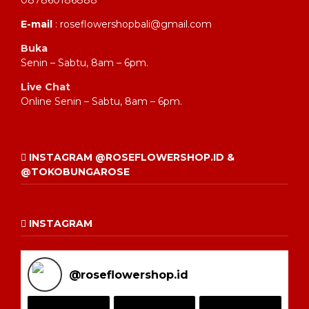
087860186888
E-mail
: roseflowershopbali@gmail.com
Buka
Senin – Sabtu, 8am – 6pm.
Live Chat
Online Senin – Sabtu, 8am – 6pm.
INSTAGRAM @ROSEFLOWERSHOP.ID &
@TOKOBUNGAROSE
INSTAGRAM
@
roseflowershop.id