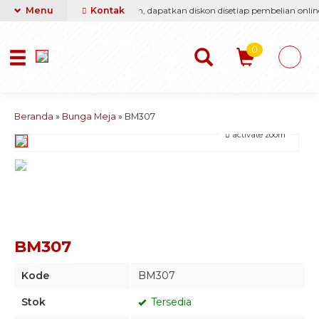
 berikan yang terbaik & termurah, dapatkan diskon disetiap pembelian online
Menu
Kontak
0
Beranda
»
Bunga Meja
»
BM307
activate zoom
BM307
Kode
BM307
Stok
Tersedia