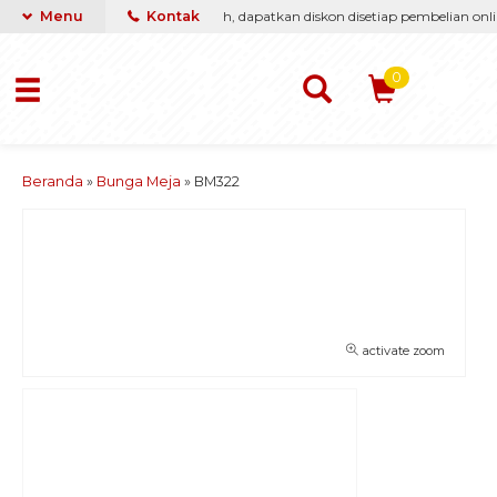
ti berikan yang terbaik & termurah, dapatkan diskon disetiap pembelian onlin
Menu
Kontak
0
Beranda
»
Bunga Meja
»
BM322
activate zoom