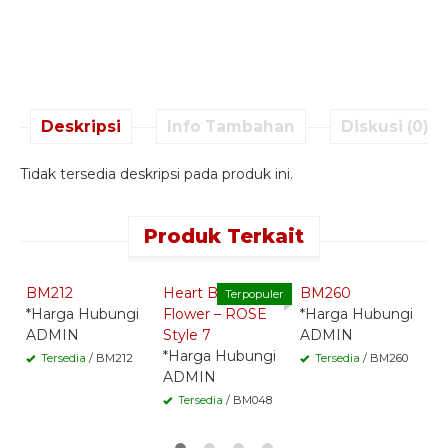
Deskripsi
Info Tambahan
Diskusi (0)
Tidak tersedia deskripsi pada produk ini.
Produk Terkait
Quick Order -
Quick Order -
Quick Order -
Whatsapp -
Whatsapp -
Whatsapp -
BM212
Heart Bouquet
BM260
B
Terpopuler
*Harga Hubungi
Flower – ROSE
*Harga Hubungi
*
ADMIN
Style 7
ADMIN
A
*Harga Hubungi
Tersedia
/ BM212
Tersedia
/ BM260
ADMIN
Tersedia
/ BM048