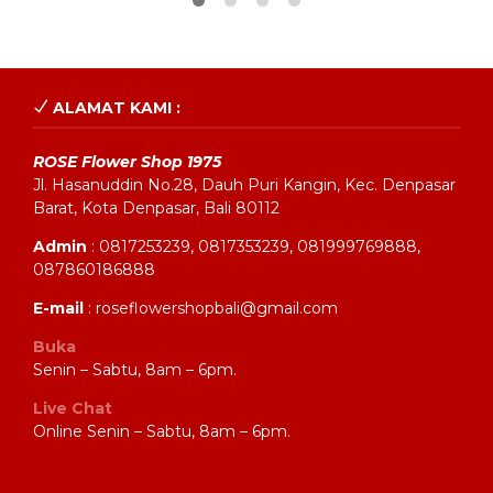
ALAMAT KAMI :
ROSE Flower Shop 1975
Jl. Hasanuddin No.28, Dauh Puri Kangin, Kec. Denpasar
Barat, Kota Denpasar, Bali 80112
Admin
: 0817253239, 0817353239, 081999769888,
087860186888
E-mail
: roseflowershopbali@gmail.com
Buka
Senin – Sabtu, 8am – 6pm.
Live Chat
Online Senin – Sabtu, 8am – 6pm.