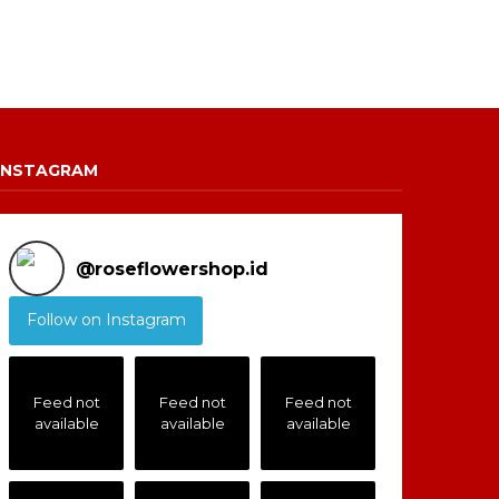
INSTAGRAM
@
roseflowershop.id
Follow on Instagram
Feed not
Feed not
Feed not
available
available
available