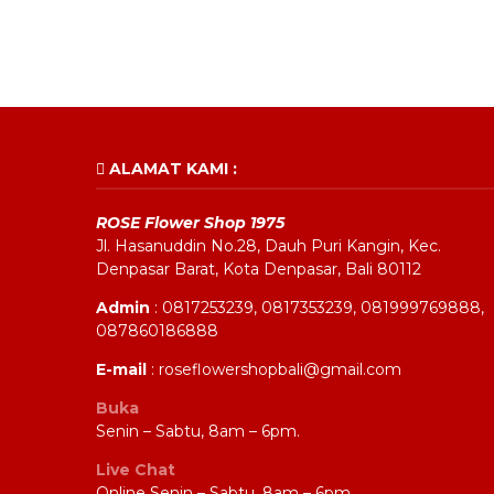
ALAMAT KAMI :
ROSE Flower Shop 1975
Jl. Hasanuddin No.28, Dauh Puri Kangin, Kec.
Denpasar Barat, Kota Denpasar, Bali 80112
Admin
: 0817253239, 0817353239, 081999769888,
087860186888
E-mail
: roseflowershopbali@gmail.com
Buka
Senin – Sabtu, 8am – 6pm.
Live Chat
Online Senin – Sabtu, 8am – 6pm.