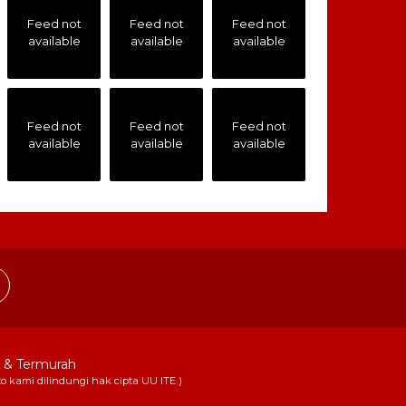
Feed not
Feed not
Feed not
available
available
available
Feed not
Feed not
Feed not
available
available
available
k & Termurah
to kami dilindungi hak cipta UU ITE )