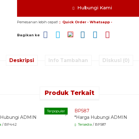
Hubungi Kami
Pemesanan lebih cepat!
Quick Order - Whatsapp -
Bagikan ke
Deskripsi
Info Tambahan
Diskusi (0)
Produk Terkait
 Order - Whatsapp -
Quick Order - Whatsapp -
BP587
Terpopuler
 Hubungi ADMIN
*Harga Hubungi ADMIN
a
/ BP442
Tersedia
/ BP587