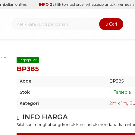
elian online.
INFO 2 :
Klik tombol order whatsapp untuk memesan sec
Cari
view
Terpopuler
BP385
Kode
BP385
Stok
Tersedia
Kategori
2m x 1m
,
Bu
INFO HARGA
Silahkan menghubungi kontak kami untuk mendapatkan inform