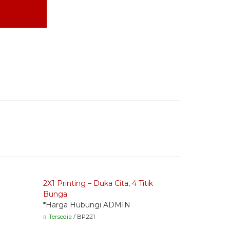
Quick Order - Whatsapp -
Quick Or
2X1 Printing – Duka Cita, 4 Titik
BP393
Bunga
*Harga H
*Harga Hubungi ADMIN
Tersedia
/ 
Tersedia
/ BP221