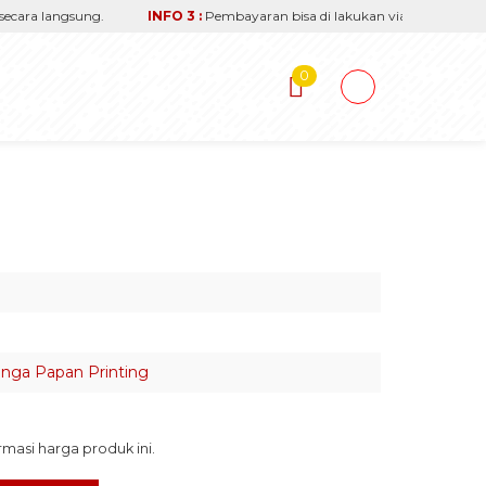
ara langsung.
INFO 3 :
Pembayaran bisa di lakukan via transfer reken
0
nga Papan Printing
asi harga produk ini.