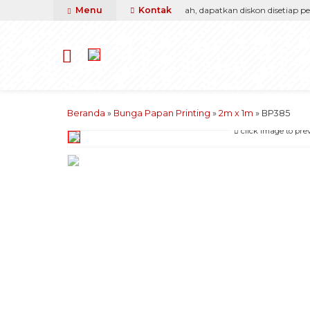
a, kami pasti berikan yang terbaik & termurah, dapatkan diskon disetiap pemb
Menu
Kontak
Beranda
»
Bunga Papan Printing
»
2m x 1m
»
BP385
click image to pre