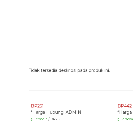
Tidak tersedia deskripsi pada produk ini.
Quick Order - Whatsapp -
Quick
BP251
BP442
*Harga Hubungi ADMIN
*Harga
Tersedia
/ BP251
Tersedi