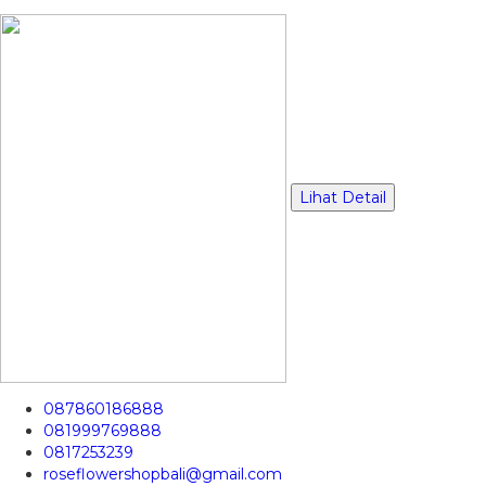
Lihat Detail
087860186888
081999769888
0817253239
roseflowershopbali@gmail.com