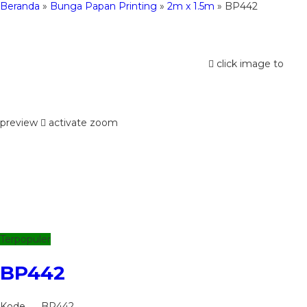
Beranda
»
Bunga Papan Printing
»
2m x 1.5m
»
BP442
click image to
preview
activate zoom
Terpopuler
BP442
Kode
BP442