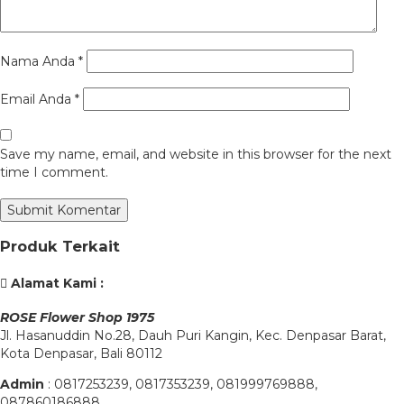
Nama Anda
*
Email Anda
*
Save my name, email, and website in this browser for the next
time I comment.
Produk Terkait
Alamat Kami :
ROSE Flower Shop 1975
Jl. Hasanuddin No.28, Dauh Puri Kangin, Kec. Denpasar Barat,
Kota Denpasar, Bali 80112
Admin
: 0817253239, 0817353239, 081999769888,
087860186888