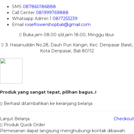
SMS
087860186888
Call Center
081999769888
Whatsapp
Admin 1
0817253239
Email
roseflowershopbali@gmail.com
Buka jam 08.00 s/d jam 18.00, Minggu libur.
Jl. Hasanuddin No.28, Dauh Puri Kangin, Kec. Denpasar Barat,
Kota Denpasar, Bali 80112
Produk yang sangat tepat, pilihan bagus..!
Berhasil ditambahkan ke keranjang belanja
Lanjut Belanja
Checkout
Produk Quick Order
Pemesanan dapat langsung menghubungi kontak dibawah: