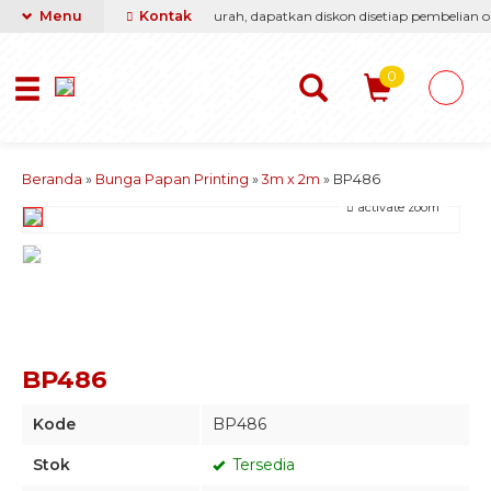
asti berikan yang terbaik & termurah, dapatkan diskon disetiap pembelian onl
Menu
Kontak
0
Beranda
»
Bunga Papan Printing
»
3m x 2m
»
BP486
activate zoom
BP486
Kode
BP486
Stok
Tersedia