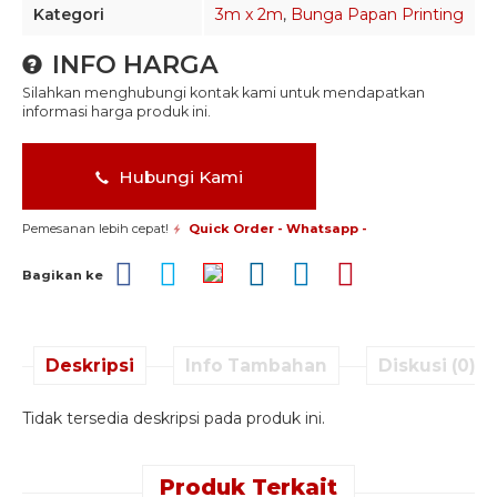
Kategori
3m x 2m
,
Bunga Papan Printing
INFO HARGA
Silahkan menghubungi kontak kami untuk mendapatkan
informasi harga produk ini.
Hubungi Kami
Pemesanan lebih cepat!
Quick Order - Whatsapp -
Bagikan ke
Deskripsi
Info Tambahan
Diskusi (0)
Tidak tersedia deskripsi pada produk ini.
Produk Terkait
Quick Order -
Quick Order -
Quick Order -