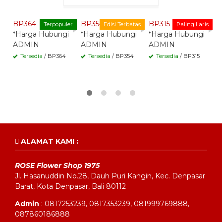
Whatsapp -
Whatsapp -
Whatsapp -
BP364
BP354
BP315
B
Terpopuler
Edisi Terbatas
Paling Laris
*Harga Hubungi
*Harga Hubungi
*Harga Hubungi
*
ADMIN
ADMIN
ADMIN
A
Tersedia
/ BP364
Tersedia
/ BP354
Tersedia
/ BP315
ALAMAT KAMI :
ROSE Flower Shop 1975
Jl. Hasanuddin No.28, Dauh Puri Kangin, Kec. Denpasar
Barat, Kota Denpasar, Bali 80112
Admin
: 0817253239, 0817353239, 081999769888,
087860186888