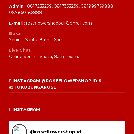
Admin
: 0817253239, 0817353239, 081999769888,
087860186888
E-mail
: roseflowershopbali@gmail.com
Buka
Senin – Sabtu, 8am – 6pm.
Live Chat
Online Senin – Sabtu, 8am – 6pm.
INSTAGRAM @ROSEFLOWERSHOP.ID &
@TOKOBUNGAROSE
INSTAGRAM
@
roseflowershop.id