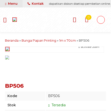
berikan yang terbaik & termurah, dapatkan diskon disetiap pembelian online.
Menu
Kontak
0
Beranda
»
Bunga Papan Printing
»
1m x 70cm
»
BP506
activate zoom
BP506
Kode
BP506
Stok
Tersedia