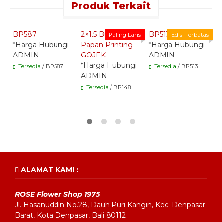
Produk Terkait
Quick Order -
Quick Order -
Quick Order -
Whatsapp -
Whatsapp -
Whatsapp -
BP587
2×1.5 Bunga
BP513
B
Paling Laris
Edisi Terbatas
*Harga Hubungi
Papan Printing –
*Harga Hubungi
*
ADMIN
GOJEK
ADMIN
A
*Harga Hubungi
Tersedia
/ BP587
Tersedia
/ BP513
ADMIN
Tersedia
/ BP148
ALAMAT KAMI :
ROSE Flower Shop 1975
Jl. Hasanuddin No.28, Dauh Puri Kangin, Kec. Denpasar
Barat, Kota Denpasar, Bali 80112