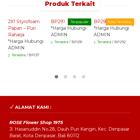
Produk Terkait
Quick Order -
Quick Order -
Quick Order -
Whatsapp -
Whatsapp -
Whatsapp -
2X1 Styrofoam
BP291
BP292
B
Terpopuler
Edisi Terbatas
Papan – Puri
*Harga Hubungi
*Harga Hubungi
*
Raharja
ADMIN
ADMIN
A
*Harga Hubungi
Tersedia
/ BP291
Tersedia
/ BP292
ADMIN
Tersedia
/ BP137
ALAMAT KAMI :
ROSE Flower Shop 1975
Jl. Hasanuddin No.28, Dauh Puri Kangin, Kec. Denpasar
Barat, Kota Denpasar, Bali 80112