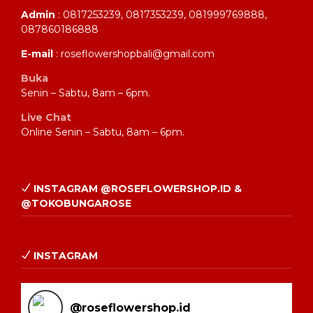
Admin
: 0817253239, 0817353239, 081999769888,
087860186888
E-mail
: roseflowershopbali@gmail.com
Buka
Senin – Sabtu, 8am – 6pm.
Live Chat
Online Senin – Sabtu, 8am – 6pm.
INSTAGRAM @ROSEFLOWERSHOP.ID &
@TOKOBUNGAROSE
INSTAGRAM
@
roseflowershop.id