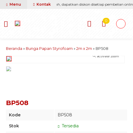
 berikan yang terbaik & termurah, dapatkan diskon disetiap pembelian online
Menu
Kontak
0
Beranda
»
Bunga Papan Styrofoam
»
2m x 2m
»
BP508
activate zoom
BP508
Kode
BP508
Stok
Tersedia