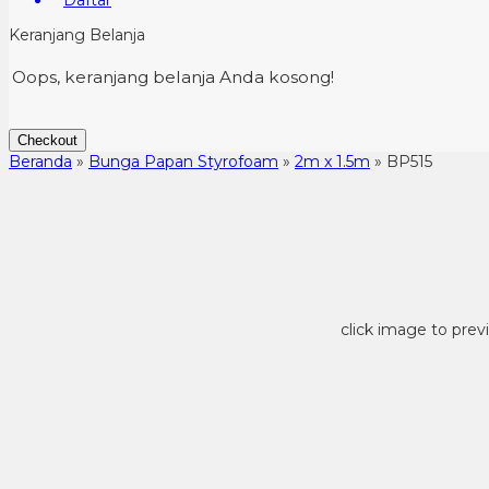
Daftar
Keranjang Belanja
Oops, keranjang belanja Anda kosong!
Checkout
Beranda
»
Bunga Papan Styrofoam
»
2m x 1.5m
»
BP515
click image to prev