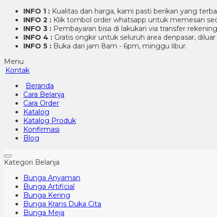
INFO 1 :
Kualitas dan harga, kami pasti berikan yang terb
INFO 2 :
Klik tombol order whatsapp untuk memesan sec
INFO 3 :
Pembayaran bisa di lakukan via transfer rekenin
INFO 4 :
Gratis ongkir untuk seluruh area denpasar, dilua
INFO 5 :
Buka dari jam 8am - 6pm, minggu libur.
Menu
Kontak
Beranda
Cara Belanja
Cara Order
Katalog
Katalog Produk
Konfirmasi
Blog
Kategori Belanja
Bunga Anyaman
Bunga Artificial
Bunga Kering
Bunga Krans Duka Cita
Bunga Meja