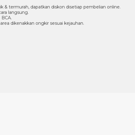
aik & termurah, dapatkan diskon disetiap pembelian online.
ara langsung.
g BCA.
r area dikenakkan ongkir sesuai kejauhan.