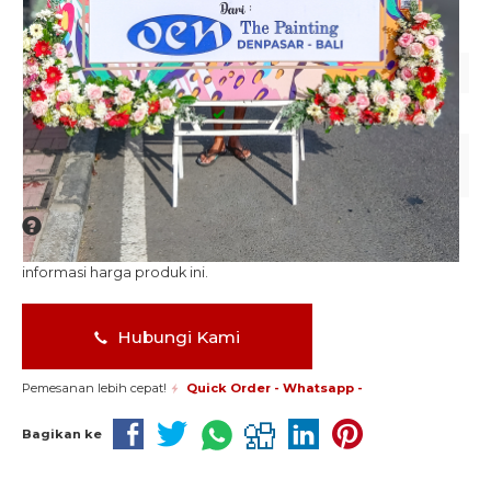
BP598
Kode
BP598
Stok
Tersedia
Kategori
2m x 1.5m
,
Bunga Papan
Printing
INFO HARGA
Silahkan menghubungi kontak kami untuk mendapatkan
informasi harga produk ini.
Hubungi Kami
Pemesanan lebih cepat!
Quick Order - Whatsapp -
Bagikan ke