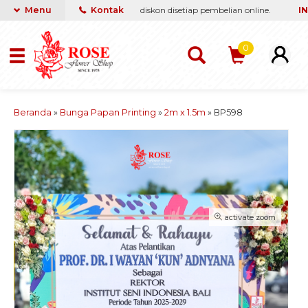
g terbaik & termurah, dapatkan diskon disetiap pembelian online.
Menu
Kontak
INFO
0
Beranda
»
Bunga Papan Printing
»
2m x 1.5m
»
BP598
activate zoom