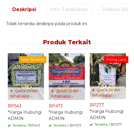
Deskripsi
Info Tambahan
Diskusi (0)
Tidak tersedia deskripsi pada produk ini.
Produk Terkait
B
Edisi Terbatas
Paling Laris
*
A
Quick Order -
Quick Order -
Quick Order -
Whatsapp -
Whatsapp -
Whatsapp -
BP277
BP543
BP473
*Harga Hubungi
*Harga Hubungi
*Harga Hubungi
ADMIN
ADMIN
ADMIN
Tersedia
/ BP277
Tersedia
/ BP543
Tersedia
/ BP473