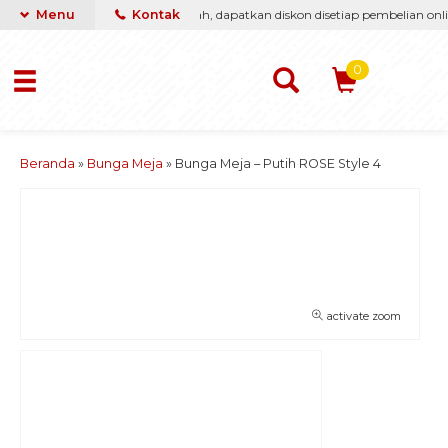
ti berikan yang terbaik & termurah, dapatkan diskon disetiap pembelian onlin
Menu
Kontak
0
Beranda
»
Bunga Meja
»
Bunga Meja – Putih ROSE Style 4
activate zoom