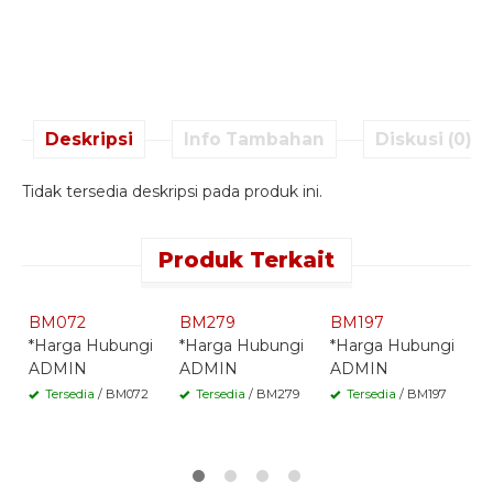
Deskripsi
Info Tambahan
Diskusi (0)
Tidak tersedia deskripsi pada produk ini.
Produk Terkait
Quick Order -
Quick Order -
Quick Order -
Whatsapp -
Whatsapp -
Whatsapp -
BM072
BM279
BM197
B
*Harga Hubungi
*Harga Hubungi
*Harga Hubungi
*
ADMIN
ADMIN
ADMIN
A
Tersedia
/ BM072
Tersedia
/ BM279
Tersedia
/ BM197