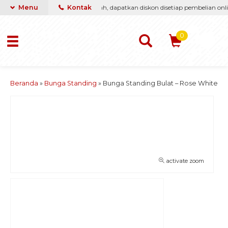
ti berikan yang terbaik & termurah, dapatkan diskon disetiap pembelian onlin
Menu
Kontak
0
Beranda
»
Bunga Standing
»
Bunga Standing Bulat – Rose White
activate zoom