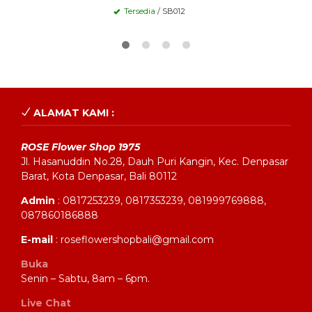
Tersedia
/ SB012
ALAMAT KAMI :
ROSE Flower Shop 1975
Jl. Hasanuddin No.28, Dauh Puri Kangin, Kec. Denpasar
Barat, Kota Denpasar, Bali 80112
Admin
: 0817253239, 0817353239, 081999769888,
087860186888
E-mail
: roseflowershopbali@gmail.com
Buka
Senin – Sabtu, 8am – 6pm.
Live Chat