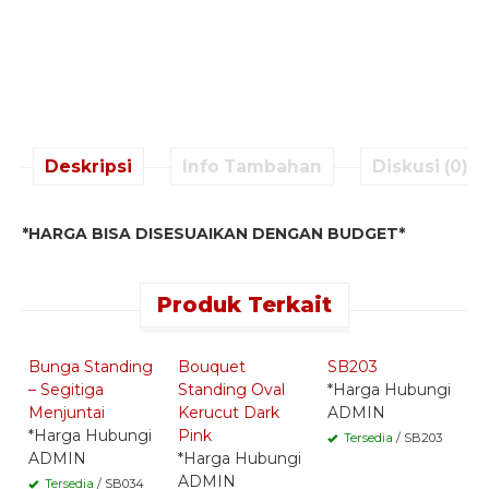
Deskripsi
Info Tambahan
Diskusi (0)
*HARGA BISA DISESUAIKAN DENGAN BUDGET*
Produk Terkait
Quick Order -
Quick Order -
Quick Order -
Whatsapp -
Whatsapp -
Whatsapp -
Bunga Standing
Bouquet
SB203
S
– Segitiga
Standing Oval
*Harga Hubungi
*
Menjuntai
Kerucut Dark
ADMIN
A
*Harga Hubungi
Pink
Tersedia
/ SB203
ADMIN
*Harga Hubungi
ADMIN
Tersedia
/ SB034