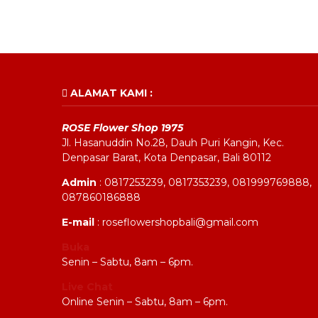
ALAMAT KAMI :
ROSE Flower Shop 1975
Jl. Hasanuddin No.28, Dauh Puri Kangin, Kec.
Denpasar Barat, Kota Denpasar, Bali 80112
Admin
: 0817253239, 0817353239, 081999769888,
087860186888
E-mail
: roseflowershopbali@gmail.com
Buka
Senin – Sabtu, 8am – 6pm.
Live Chat
Online Senin – Sabtu, 8am – 6pm.