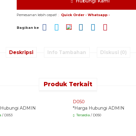
Hubungi Kami
Pemesanan lebih cepat!
Quick Order - Whatsapp -
Bagikan ke
Deskripsi
Info Tambahan
Diskusi (0)
Produk Terkait
 Order - Whatsapp -
Quick Order - Whatsapp -
D050
 Hubungi ADMIN
*Harga Hubungi ADMIN
a
/ D053
Tersedia
/ D050