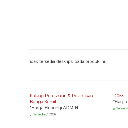
Tidak tersedia deskripsi pada produk ini.
Quick Order - Whatsapp -
Quick
Kalung Peresmian & Pelantikan
D053
Bunga Kemitir
*Harga
*Harga Hubungi ADMIN
Tersedi
Tersedia
/ D007