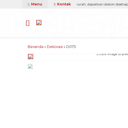
arga, kami pasti berikan yang terbaik & termurah, dapatkan diskon disetiap p
Menu
Kontak
Beranda
»
Dekorasi
»
D075
click image to pre