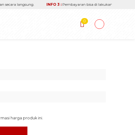
secara langsung.
INFO 3 :
Pembayaran bisa di lakukan via transfer re
0
asi harga produk ini.