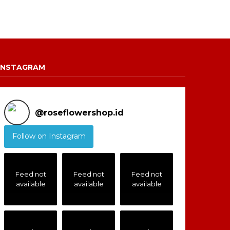
INSTAGRAM
@
roseflowershop.id
Follow on Instagram
Feed not
Feed not
Feed not
available
available
available