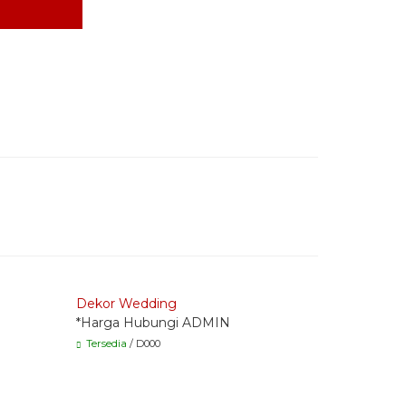
Quick Order - Whatsapp -
Quick Or
Dekor Wedding
D060
*Harga Hubungi ADMIN
*Harga H
Tersedia
/ D000
Tersedia
/ 