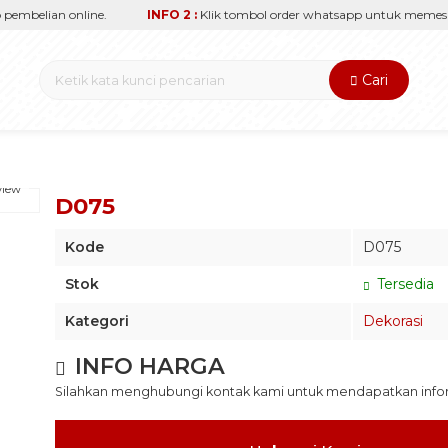
embelian online.
INFO 2 :
Klik tombol order whatsapp untuk memesan 
Cari
view
D075
Kode
D075
Stok
Tersedia
Kategori
Dekorasi
INFO HARGA
Silahkan menghubungi kontak kami untuk mendapatkan inform