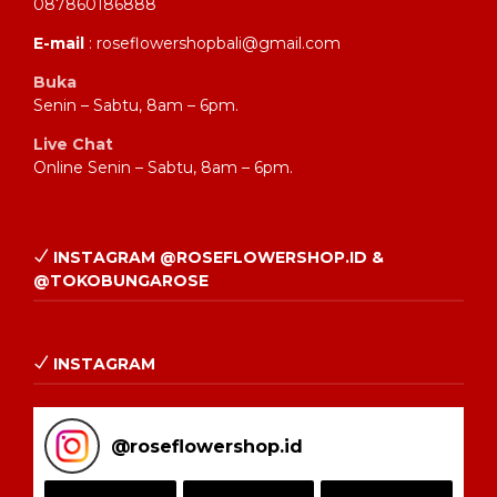
087860186888
E-mail
: roseflowershopbali@gmail.com
Buka
Senin – Sabtu, 8am – 6pm.
Live Chat
Online Senin – Sabtu, 8am – 6pm.
INSTAGRAM @ROSEFLOWERSHOP.ID &
@TOKOBUNGAROSE
INSTAGRAM
@
roseflowershop.id