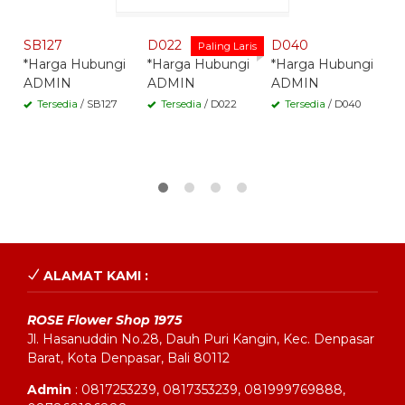
Whatsapp -
Whatsapp -
Whatsapp -
SB127
D022
D040
S
Paling Laris
*Harga Hubungi
*Harga Hubungi
*Harga Hubungi
*
ADMIN
ADMIN
ADMIN
A
Tersedia
/ SB127
Tersedia
/ D022
Tersedia
/ D040
ALAMAT KAMI :
ROSE Flower Shop 1975
Jl. Hasanuddin No.28, Dauh Puri Kangin, Kec. Denpasar
Barat, Kota Denpasar, Bali 80112
Admin
: 0817253239, 0817353239, 081999769888,