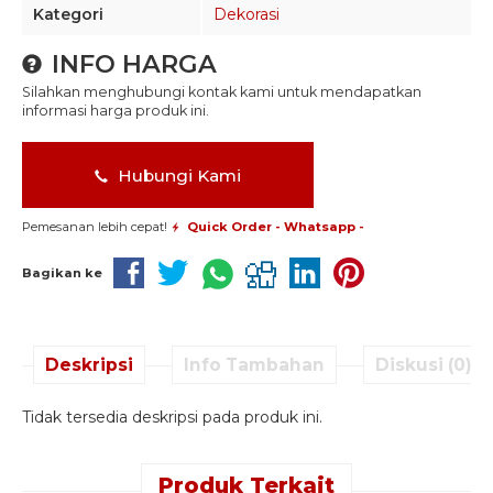
Kategori
Dekorasi
INFO HARGA
Silahkan menghubungi kontak kami untuk mendapatkan
informasi harga produk ini.
Hubungi Kami
Pemesanan lebih cepat!
Quick Order - Whatsapp -
Bagikan ke
Deskripsi
Info Tambahan
Diskusi (0)
Tidak tersedia deskripsi pada produk ini.
Produk Terkait
Quick Order -
Quick Order -
Quick Order -