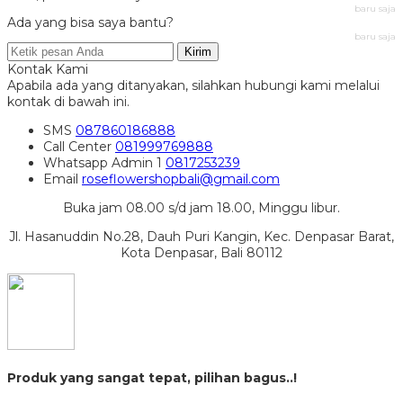
baru saja
Ada yang bisa saya bantu?
baru saja
Kirim
Kontak Kami
Apabila ada yang ditanyakan, silahkan hubungi kami melalui
kontak di bawah ini.
SMS
087860186888
Call Center
081999769888
Whatsapp
Admin 1
0817253239
Email
roseflowershopbali@gmail.com
Buka jam 08.00 s/d jam 18.00, Minggu libur.
Jl. Hasanuddin No.28, Dauh Puri Kangin, Kec. Denpasar Barat,
Kota Denpasar, Bali 80112
Produk yang sangat tepat, pilihan bagus..!