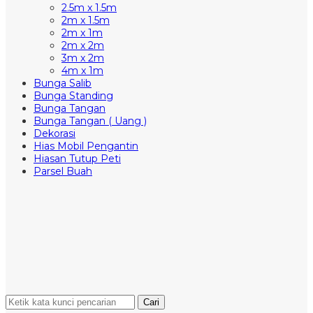
2.5m x 1.5m
2m x 1.5m
2m x 1m
2m x 2m
3m x 2m
4m x 1m
Bunga Salib
Bunga Standing
Bunga Tangan
Bunga Tangan ( Uang )
Dekorasi
Hias Mobil Pengantin
Hiasan Tutup Peti
Parsel Buah
Cari