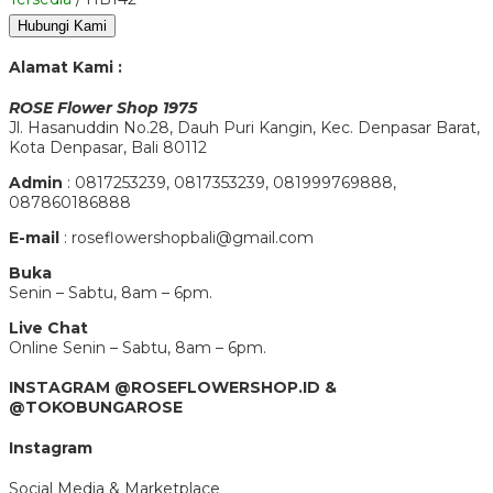
Hubungi Kami
Alamat Kami :
ROSE Flower Shop 1975
Jl. Hasanuddin No.28, Dauh Puri Kangin, Kec. Denpasar Barat,
Kota Denpasar, Bali 80112
Admin
: 0817253239, 0817353239, 081999769888,
087860186888
E-mail
: roseflowershopbali@gmail.com
Buka
Senin – Sabtu, 8am – 6pm.
Live Chat
Online Senin – Sabtu, 8am – 6pm.
INSTAGRAM @ROSEFLOWERSHOP.ID &
@TOKOBUNGAROSE
Instagram
Social Media & Marketplace