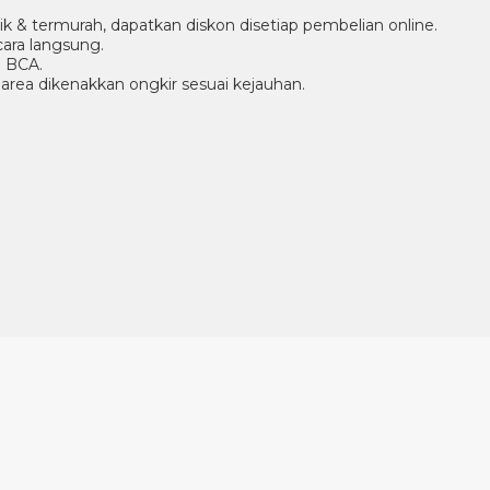
aik & termurah, dapatkan diskon disetiap pembelian online.
ara langsung.
g BCA.
r area dikenakkan ongkir sesuai kejauhan.