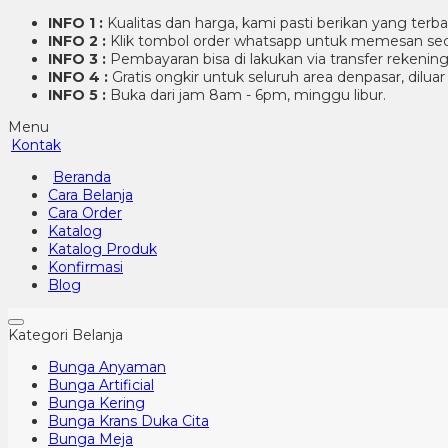
INFO 1 :
Kualitas dan harga, kami pasti berikan yang terb
INFO 2 :
Klik tombol order whatsapp untuk memesan sec
INFO 3 :
Pembayaran bisa di lakukan via transfer rekenin
INFO 4 :
Gratis ongkir untuk seluruh area denpasar, dilua
INFO 5 :
Buka dari jam 8am - 6pm, minggu libur.
Menu
Kontak
Beranda
Cara Belanja
Cara Order
Katalog
Katalog Produk
Konfirmasi
Blog
Kategori Belanja
Bunga Anyaman
Bunga Artificial
Bunga Kering
Bunga Krans Duka Cita
Bunga Meja