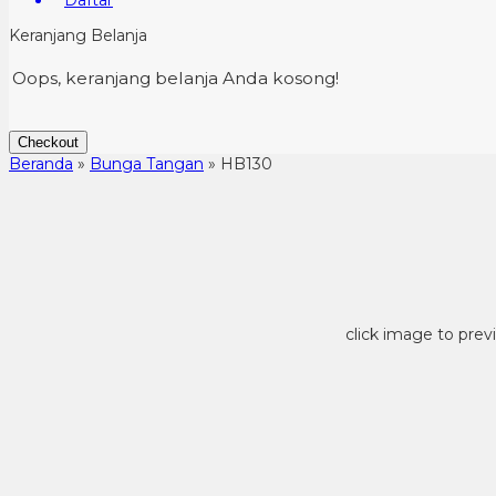
Daftar
Keranjang Belanja
Oops, keranjang belanja Anda kosong!
Checkout
Beranda
»
Bunga Tangan
»
HB130
click image to prev