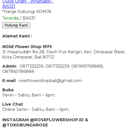
Quick Order - Whatsapp -
BA031
*Harga Hubungi ADMIN
Tersedia
/ BA031
Hubungi Kami
Alamat Kami :
ROSE Flower Shop 1975
Jl. Hasanuddin No.28, Dauh Puri Kangin, Kec. Denpasar Barat,
Kota Denpasar, Bali 80112
Admin
: 0817253239, 0817353239, 081999769888,
087860186888
E-mail
: roseflowershopbali@gmail.com
Buka
Senin – Sabtu, 8am – 6pm.
Live Chat
Online Senin – Sabtu, 8am – 6pm.
INSTAGRAM @ROSEFLOWERSHOP.ID &
@TOKOBUNGAROSE