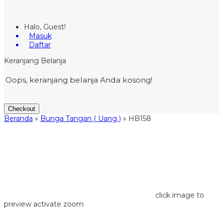
Halo, Guest!
Masuk
Daftar
Keranjang Belanja
Oops, keranjang belanja Anda kosong!
Checkout
Beranda
»
Bunga Tangan ( Uang )
»
HB158
click image to
preview
activate zoom