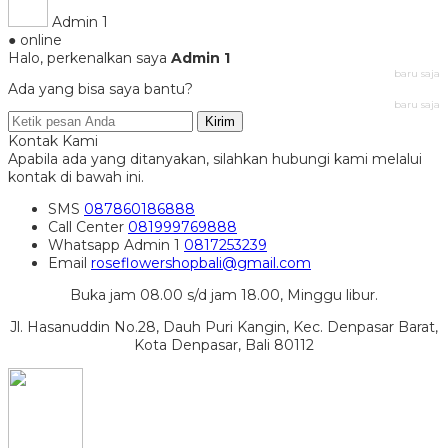
Admin 1
● online
Halo, perkenalkan saya
Admin 1
baru saja
Ada yang bisa saya bantu?
baru saja
Kirim
Kontak Kami
Apabila ada yang ditanyakan, silahkan hubungi kami melalui
kontak di bawah ini.
SMS
087860186888
Call Center
081999769888
Whatsapp
Admin 1
0817253239
Email
roseflowershopbali@gmail.com
Buka jam 08.00 s/d jam 18.00, Minggu libur.
Jl. Hasanuddin No.28, Dauh Puri Kangin, Kec. Denpasar Barat,
Kota Denpasar, Bali 80112