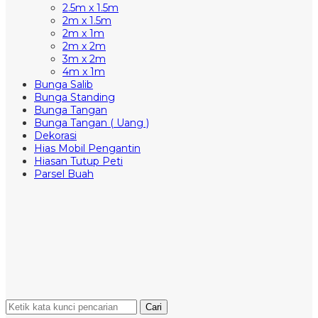
2.5m x 1.5m
2m x 1.5m
2m x 1m
2m x 2m
3m x 2m
4m x 1m
Bunga Salib
Bunga Standing
Bunga Tangan
Bunga Tangan ( Uang )
Dekorasi
Hias Mobil Pengantin
Hiasan Tutup Peti
Parsel Buah
Cari