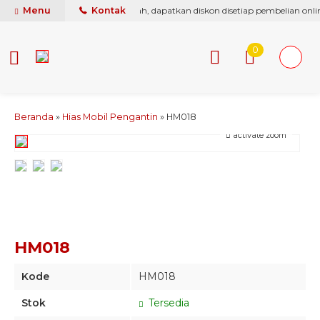
i berikan yang terbaik & termurah, dapatkan diskon disetiap pembelian onlin
Menu
Kontak
0
Beranda
»
Hias Mobil Pengantin
»
HM018
activate zoom
HM018
Kode
HM018
Stok
Tersedia