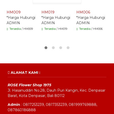
Whatsapp -
Whatsapp -
Whatsapp -
HM009
HM019
HM006
H
*Harga Hubungi
*Harga Hubungi
*Harga Hubungi
*
ADMIN
ADMIN
ADMIN
A
Tersedia
/ HM009
Tersedia
/ HM019
Tersedia
/ HM006
ALAMAT KAMI :
ROSE Flower Shop 1975
Jl. Hasanuddin No.28, Dauh Puri Kangin, Kec. Denpasar
Barat, Kota Denpasar, Bali 80112
Admin
: 0817253239, 0817353239, 081999769888,
087860186888