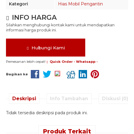
Kategori
Hias Mobil Pengantin
INFO HARGA
Silahkan menghubungi kontak kami untuk mendapatkan
informasi harga produk ini.
Hubungi Kami
Pemesanan lebih cepat!
Quick Order - Whatsapp -
Bagikan ke
Deskripsi
Info Tambahan
Diskusi (0)
Tidak tersedia deskripsi pada produk ini.
Produk Terkait
Quick Order -
Quick Order -
Quick Order -