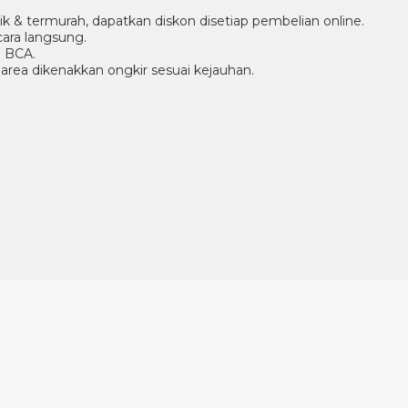
aik & termurah, dapatkan diskon disetiap pembelian online.
ara langsung.
g BCA.
r area dikenakkan ongkir sesuai kejauhan.