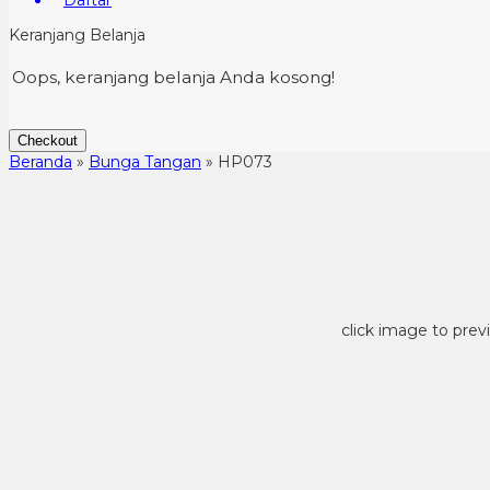
Daftar
Keranjang Belanja
Oops, keranjang belanja Anda kosong!
Checkout
Beranda
»
Bunga Tangan
»
HP073
click image to prev