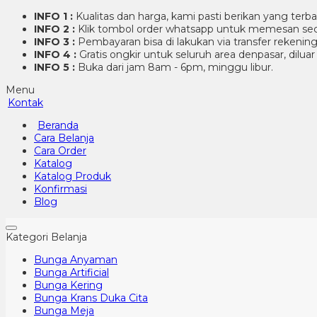
INFO 1 :
Kualitas dan harga, kami pasti berikan yang terb
INFO 2 :
Klik tombol order whatsapp untuk memesan sec
INFO 3 :
Pembayaran bisa di lakukan via transfer rekenin
INFO 4 :
Gratis ongkir untuk seluruh area denpasar, dilua
INFO 5 :
Buka dari jam 8am - 6pm, minggu libur.
Menu
Kontak
Beranda
Cara Belanja
Cara Order
Katalog
Katalog Produk
Konfirmasi
Blog
Kategori Belanja
Bunga Anyaman
Bunga Artificial
Bunga Kering
Bunga Krans Duka Cita
Bunga Meja