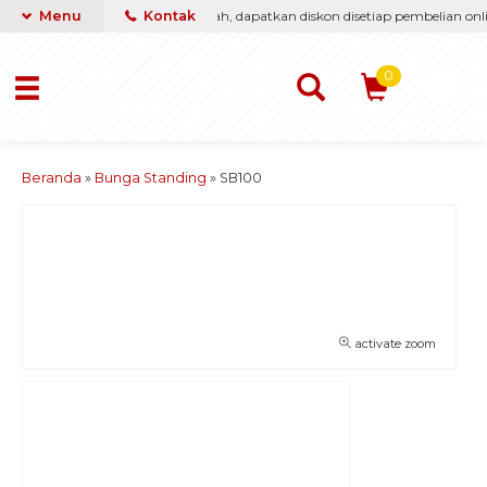
ti berikan yang terbaik & termurah, dapatkan diskon disetiap pembelian onlin
Menu
Kontak
0
Beranda
»
Bunga Standing
»
SB100
activate zoom