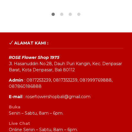
ALAMAT KAMI :
ROSE Flower Shop 1975
Jl. Hasanuddin No.28, Dauh Puri Kangin, Kec. Denpasar
Barat, Kota Denpasar, Bali 80112
Admin
: 0817253239, 0817353239, 081999769888,
087860186888
E-mail
: roseflowershopbali@gmail.com
Buka
Senin – Sabtu, 8am – 6pm.
Live Chat
Online Senin – Sabtu, 8am – 6pm.