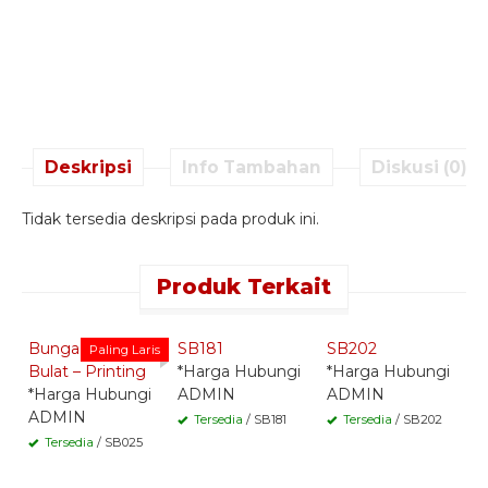
Deskripsi
Info Tambahan
Diskusi (0)
Tidak tersedia deskripsi pada produk ini.
Produk Terkait
Quick Order -
Quick Order -
Quick Order -
Whatsapp -
Whatsapp -
Whatsapp -
Bunga Standing
SB181
SB202
S
Paling Laris
Bulat – Printing
*Harga Hubungi
*Harga Hubungi
*
*Harga Hubungi
ADMIN
ADMIN
A
ADMIN
Tersedia
/ SB181
Tersedia
/ SB202
Tersedia
/ SB025