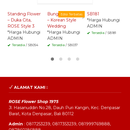
Whatsapp -
Whatsapp -
Whatsapp -
Standing Flower
Bunga Standing
SB181
S
Edisi Terbatas
– Duka Cita,
– Korean Style
*Harga Hubungi
*
ROSE Style 3
Wedding
ADMIN
A
*Harga Hubungi
*Harga Hubungi
Tersedia
/ SB181
ADMIN
ADMIN
Tersedia
/ SB054
Tersedia
/ SB037
ALAMAT KAMI :
ROSE Flower Shop 1975
Jl. Hasanuddin No.28, Dauh Puri Kangin, Kec. Denpasar
Barat, Kota Denpasar, Bali 80112
Admin
: 0817253239, 0817353239, 081999769888,