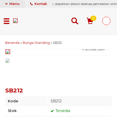
i berikan yang terbaik & termurah, dapatkan diskon disetiap pembelian online
Menu
Kontak
0
Beranda
»
Bunga Standing
»
SB212
activate zoom
SB212
Kode
SB212
Stok
Tersedia