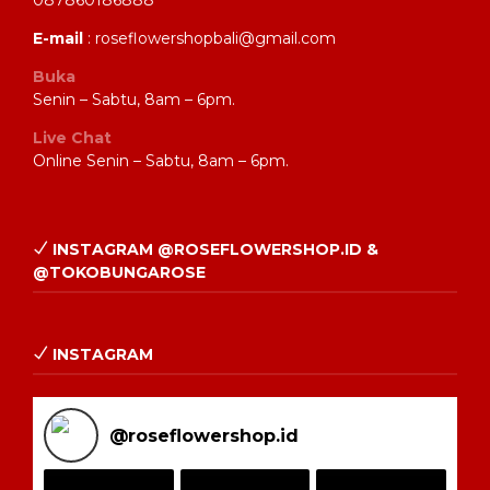
087860186888
E-mail
: roseflowershopbali@gmail.com
Buka
Senin – Sabtu, 8am – 6pm.
Live Chat
Online Senin – Sabtu, 8am – 6pm.
INSTAGRAM @ROSEFLOWERSHOP.ID &
@TOKOBUNGAROSE
INSTAGRAM
@
roseflowershop.id