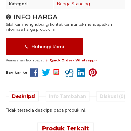
Kategori
Bunga Standing
INFO HARGA
Silahkan menghubungi kontak kami untuk mendapatkan
informasi harga produk ini.
Hubungi Kami
Pemesanan lebih cepat!
Quick Order - Whatsapp -
Bagikan ke
Deskripsi
Info Tambahan
Diskusi (0)
Tidak tersedia deskripsi pada produk ini.
Produk Terkait
Quick Order -
Quick Order -
Quick Order -