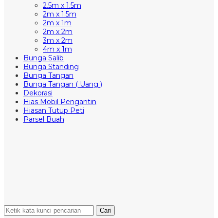
2.5m x 1.5m
2m x 1.5m
2m x 1m
2m x 2m
3m x 2m
4m x 1m
Bunga Salib
Bunga Standing
Bunga Tangan
Bunga Tangan ( Uang )
Dekorasi
Hias Mobil Pengantin
Hiasan Tutup Peti
Parsel Buah
Cari