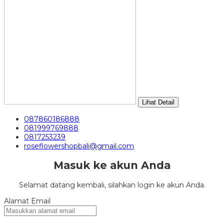
Lihat Detail
087860186888
081999769888
0817253239
roseflowershopbali@gmail.com
Masuk ke akun Anda
Selamat datang kembali, silahkan login ke akun Anda.
Alamat Email