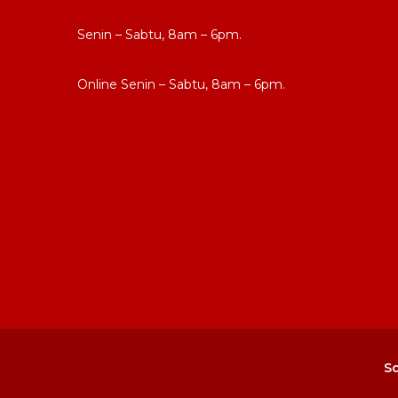
Buka
Senin – Sabtu, 8am – 6pm.
Live Chat
Online Senin – Sabtu, 8am – 6pm.
So