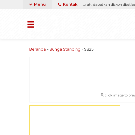
arga, kami pasti berikan yang terbaik & termurah, dapatkan diskon disetiap p
Menu
Kontak
Beranda
»
Bunga Standing
»
SB251
click image to pre