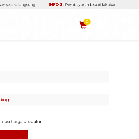
secara langsung.
INFO 3 :
Pembayaran bisa di lakukan via transfer re
0
ding
asi harga produk ini.