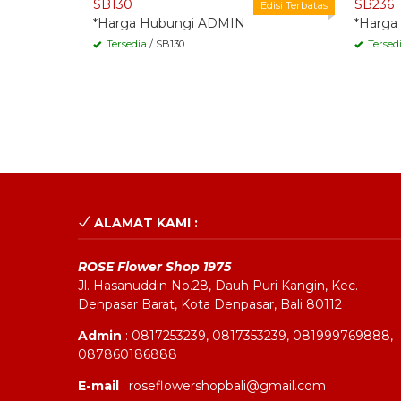
SB130
SB236
Edisi Terbatas
*Harga Hubungi ADMIN
*Harga
Tersedia
/ SB130
Tersed
ALAMAT KAMI :
ROSE Flower Shop 1975
Jl. Hasanuddin No.28, Dauh Puri Kangin, Kec.
Denpasar Barat, Kota Denpasar, Bali 80112
Admin
: 0817253239, 0817353239, 081999769888,
087860186888
E-mail
: roseflowershopbali@gmail.com