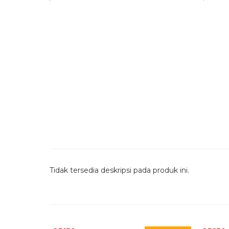
Tidak tersedia deskripsi pada produk ini.
Quick Order - Whatsapp -
Quic