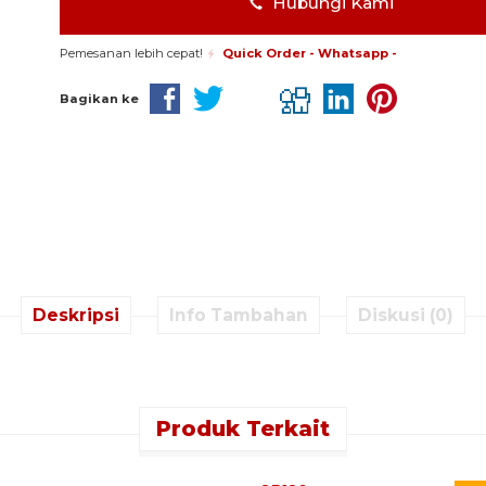
Hubungi Kami
Pemesanan lebih cepat!
Quick Order - Whatsapp -
Bagikan ke
Deskripsi
Info Tambahan
Diskusi (0)
Produk Terkait
k Order - Whatsapp -
Quick Order - Whatsapp -