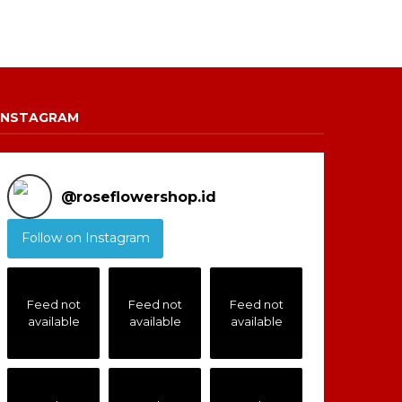
INSTAGRAM
@
roseflowershop.id
Follow on Instagram
Feed not
Feed not
Feed not
available
available
available