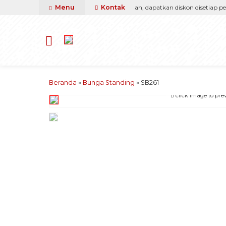
a, kami pasti berikan yang terbaik & termurah, dapatkan diskon disetiap pemb
Menu
Kontak
Beranda
»
Bunga Standing
»
SB261
click image to pre