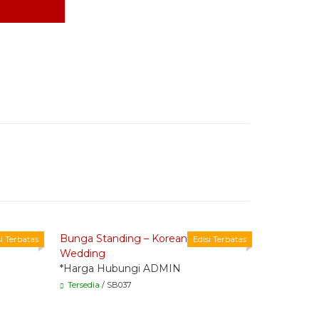
Quick Order - Whatsapp -
Quick Or
Bunga Standing – Korean Style
SB088
si Terbatas
Edisi Terbatas
Wedding
*Harga H
*Harga Hubungi ADMIN
Tersedia
/ 
Tersedia
/ SB037