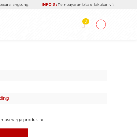
ara langsung.
INFO 3 :
Pembayaran bisa di lakukan via transfer reken
0
ding
asi harga produk ini.