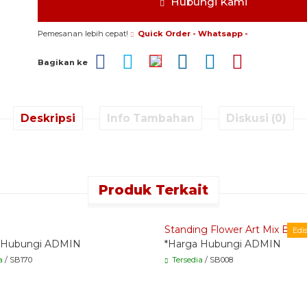
Hubungi Kami
Pemesanan lebih cepat!
Quick Order - Whatsapp -
Bagikan ke
Deskripsi
Info Tambahan
Diskusi (0)
Produk Terkait
 Order - Whatsapp -
Quick Order - Whatsapp -
Standing Flower Art Mix Besi
Edi
 Hubungi ADMIN
*Harga Hubungi ADMIN
a
/ SB170
Tersedia
/ SB008