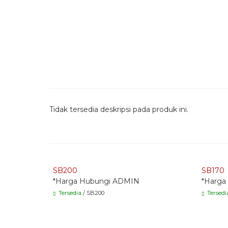
Tidak tersedia deskripsi pada produk ini.
Quick Order - Whatsapp -
Quick
SB200
SB170
*Harga Hubungi ADMIN
*Harga
Tersedia
/ SB200
Tersedi