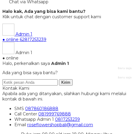
Chat via Whatsapp
Halo kak, Ada yang bisa kami bantu?
Klik untuk chat dengan customer support kami
Admin 1
● online
62817253239
Admin 1
● online
Halo, perkenalkan saya
Admin 1
baru saja
Ada yang bisa saya bantu?
baru saja
Kirim
Kontak Kami
Apabila ada yang ditanyakan, silahkan hubungi kami melalui
kontak di bawah ini.
SMS
087860186888
Call Center
081999769888
Whatsapp
Admin 1
0817253239
Email
roseflowershopbali@gmail.com