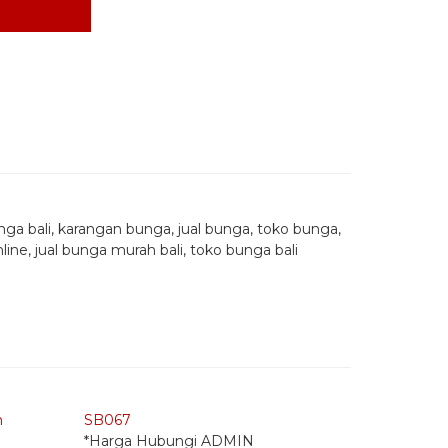
unga bali, karangan bunga, jual bunga, toko bunga,
line, jual bunga murah bali, toko bunga bali
Quick Order - Whatsapp -
Quick Or
m
SB067
SB164
*Harga Hubungi ADMIN
*Harga H