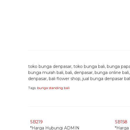
toko bunga denpasar, toko bunga bali, bunga papan b
bunga murah bali, bali, denpasar, bunga online bali
denpasar, bali flower shop, jual bunga denpasar bal
Tags:
bunga standing bali
Quick Order - Whatsapp -
Quick
SB219
SB158
*Harga Hubungi ADMIN
*Harga