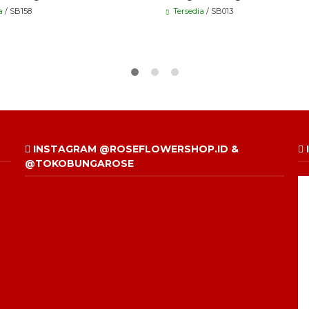
a
/ SB158
Tersedia
/ SB013
INSTAGRAM @ROSEFLOWERSHOP.ID &
@TOKOBUNGAROSE