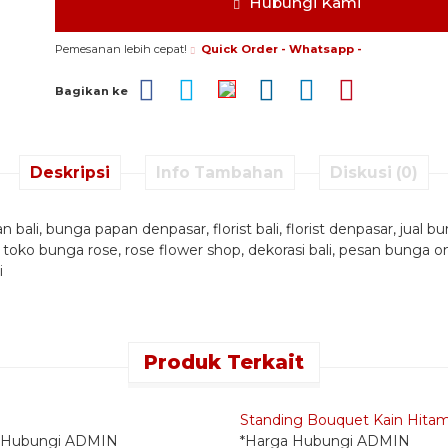
Hubungi Kami
Pemesanan lebih cepat!
Quick Order - Whatsapp -
Bagikan ke
Deskripsi
Info Tambahan
Diskusi (0)
ali, bunga papan denpasar, florist bali, florist denpasar, jual b
, toko bunga rose, rose flower shop, dekorasi bali, pesan bunga on
i
Produk Terkait
 Order - Whatsapp -
Quick Order - Whatsapp -
Standing Bouquet Kain Hita
 Hubungi ADMIN
*Harga Hubungi ADMIN