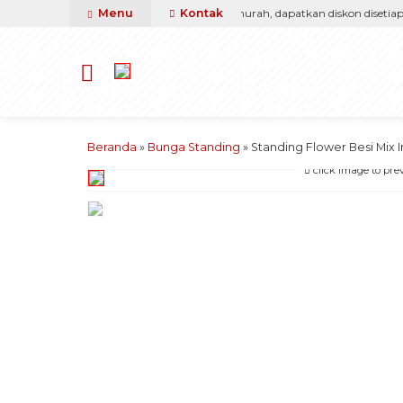
arga, kami pasti berikan yang terbaik & termurah, dapatkan diskon disetiap p
Menu
Kontak
Beranda
»
Bunga Standing
»
Standing Flower Besi Mix 
click image to pre