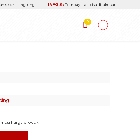
secara langsung.
INFO 3 :
Pembayaran bisa di lakukan via transfer re
0
ding
asi harga produk ini.