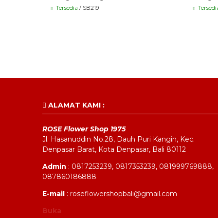
Tersedia
/ SB219
Tersedi
ALAMAT KAMI :
ROSE Flower Shop 1975
Jl. Hasanuddin No.28, Dauh Puri Kangin, Kec.
Denpasar Barat, Kota Denpasar, Bali 80112
Admin
: 0817253239, 0817353239, 081999769888,
087860186888
E-mail
: roseflowershopbali@gmail.com
Buka