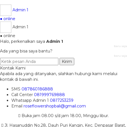
Admin 1
● online
Admin 1
● online
Halo, perkenalkan saya
Admin 1
baru saja
Ada yang bisa saya bantu?
baru saja
Kirim
Kontak Kami
Apabila ada yang ditanyakan, silahkan hubungi kami melalui
kontak di bawah ini.
SMS
087860186888
Call Center
081999769888
Whatsapp
Admin 1
0817253239
Email
roseflowershopbali@gmail.com
Buka jam 08.00 s/d jam 18.00, Minggu libur.
Jl. Hasanuddin No.28, Dauh Puri Kangin, Kec. Denpasar Barat,