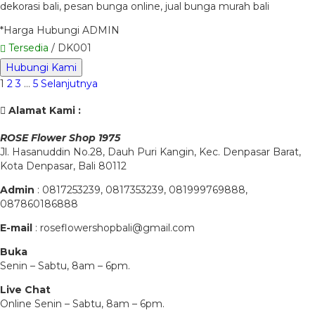
dekorasi bali, pesan bunga online, jual bunga murah bali
*Harga Hubungi ADMIN
Tersedia
/ DK001
Hubungi Kami
1
2
3
…
5
Selanjutnya
Alamat Kami :
ROSE Flower Shop 1975
Jl. Hasanuddin No.28, Dauh Puri Kangin, Kec. Denpasar Barat,
Kota Denpasar, Bali 80112
Admin
: 0817253239, 0817353239, 081999769888,
087860186888
E-mail
: roseflowershopbali@gmail.com
Buka
Senin – Sabtu, 8am – 6pm.
Live Chat
Online Senin – Sabtu, 8am – 6pm.