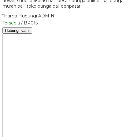
flower shop, dekorasi bali, pesan bunga online, jual bunga
murah bali, toko bunga bali denpasar
*Harga Hubungi ADMIN
Tersedia
/ BP015
Hubungi Kami