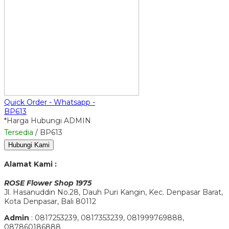
Quick Order - Whatsapp -
BP613
*Harga Hubungi ADMIN
Tersedia
/ BP613
Hubungi Kami
Alamat Kami :
ROSE Flower Shop 1975
Jl. Hasanuddin No.28, Dauh Puri Kangin, Kec. Denpasar Barat,
Kota Denpasar, Bali 80112
Admin
: 0817253239, 0817353239, 081999769888,
087860186888