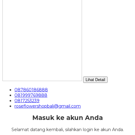
Lihat Detail
087860186888
081999769888
0817253239
roseflowershopbali@gmail.com
Masuk ke akun Anda
Selamat datang kembali, silahkan login ke akun Anda.