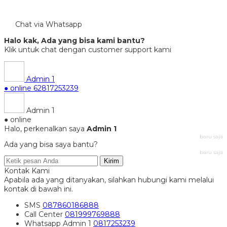
Chat via Whatsapp
Halo kak, Ada yang bisa kami bantu?
Klik untuk chat dengan customer support kami
Admin 1
● online
62817253239
Admin 1
● online
Halo, perkenalkan saya
Admin 1
baru saja
Ada yang bisa saya bantu?
baru saja
Kirim
Kontak Kami
Apabila ada yang ditanyakan, silahkan hubungi kami melalui
kontak di bawah ini.
SMS
087860186888
Call Center
081999769888
Whatsapp
Admin 1
0817253239