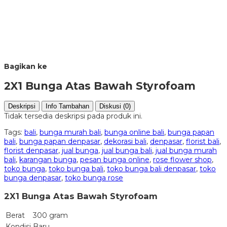
Bagikan ke
2X1 Bunga Atas Bawah Styrofoam
Deskripsi
Info Tambahan
Diskusi (0)
Tidak tersedia deskripsi pada produk ini.
Tags:
bali
,
bunga murah bali
,
bunga online bali
,
bunga papan
bali
,
bunga papan denpasar
,
dekorasi bali
,
denpasar
,
florist bali
,
florist denpasar
,
jual bunga
,
jual bunga bali
,
jual bunga murah
bali
,
karangan bunga
,
pesan bunga online
,
rose flower shop
,
toko bunga
,
toko bunga bali
,
toko bunga bali denpasar
,
toko
bunga denpasar
,
toko bunga rose
2X1 Bunga Atas Bawah Styrofoam
Berat
300 gram
Kondisi
Baru