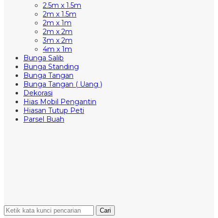
2.5m x 1.5m
2m x 1.5m
2m x 1m
2m x 2m
3m x 2m
4m x 1m
Bunga Salib
Bunga Standing
Bunga Tangan
Bunga Tangan ( Uang )
Dekorasi
Hias Mobil Pengantin
Hiasan Tutup Peti
Parsel Buah
Cari