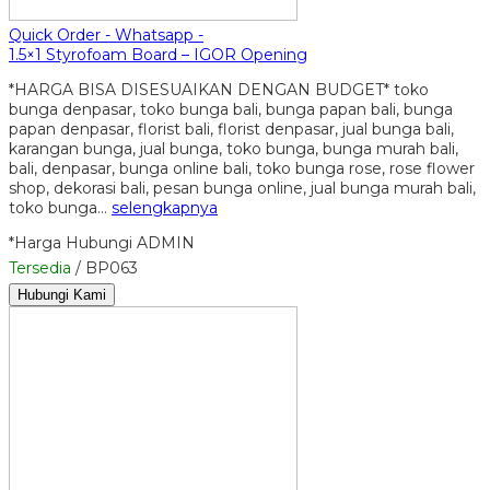
Quick Order - Whatsapp -
1.5×1 Styrofoam Board – IGOR Opening
*HARGA BISA DISESUAIKAN DENGAN BUDGET* toko
bunga denpasar, toko bunga bali, bunga papan bali, bunga
papan denpasar, florist bali, florist denpasar, jual bunga bali,
karangan bunga, jual bunga, toko bunga, bunga murah bali,
bali, denpasar, bunga online bali, toko bunga rose, rose flower
shop, dekorasi bali, pesan bunga online, jual bunga murah bali,
toko bunga…
selengkapnya
*Harga Hubungi ADMIN
Tersedia
/ BP063
Hubungi Kami