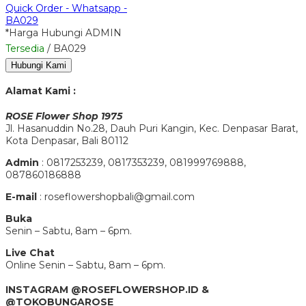
Quick Order - Whatsapp -
BA029
*Harga Hubungi ADMIN
Tersedia
/ BA029
Hubungi Kami
Alamat Kami :
ROSE Flower Shop 1975
Jl. Hasanuddin No.28, Dauh Puri Kangin, Kec. Denpasar Barat,
Kota Denpasar, Bali 80112
Admin
: 0817253239, 0817353239, 081999769888,
087860186888
E-mail
: roseflowershopbali@gmail.com
Buka
Senin – Sabtu, 8am – 6pm.
Live Chat
Online Senin – Sabtu, 8am – 6pm.
INSTAGRAM @ROSEFLOWERSHOP.ID &
@TOKOBUNGAROSE