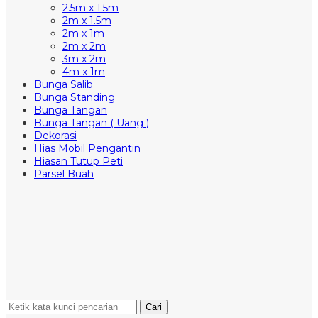
2.5m x 1.5m
2m x 1.5m
2m x 1m
2m x 2m
3m x 2m
4m x 1m
Bunga Salib
Bunga Standing
Bunga Tangan
Bunga Tangan ( Uang )
Dekorasi
Hias Mobil Pengantin
Hiasan Tutup Peti
Parsel Buah
Cari