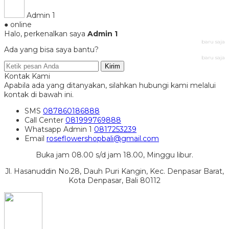
Admin 1
● online
Halo, perkenalkan saya
Admin 1
baru saja
Ada yang bisa saya bantu?
baru saja
Kirim
Kontak Kami
Apabila ada yang ditanyakan, silahkan hubungi kami melalui
kontak di bawah ini.
SMS
087860186888
Call Center
081999769888
Whatsapp
Admin 1
0817253239
Email
roseflowershopbali@gmail.com
Buka jam 08.00 s/d jam 18.00, Minggu libur.
Jl. Hasanuddin No.28, Dauh Puri Kangin, Kec. Denpasar Barat,
Kota Denpasar, Bali 80112