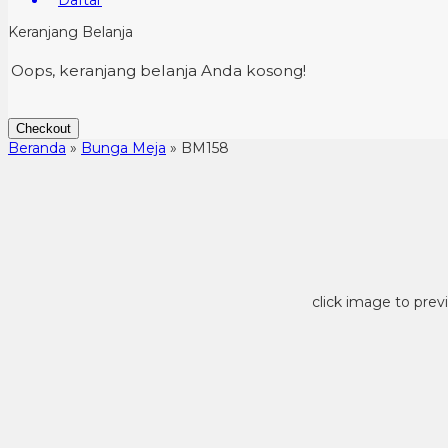
Daftar
Keranjang Belanja
Oops, keranjang belanja Anda kosong!
Checkout
Beranda
»
Bunga Meja
»
BM158
click image to prev