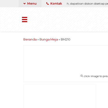
a, kami pasti berikan yang terbaik & termurah, dapatkan diskon disetiap pemb
Menu
Kontak
Beranda
»
Bunga Meja
»
BM210
click image to pre