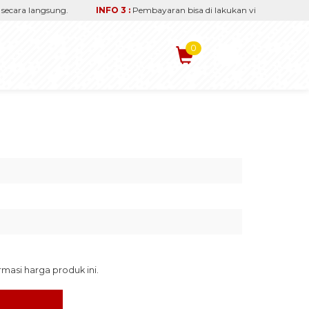
ara langsung.
INFO 3 :
Pembayaran bisa di lakukan via transfer reken
0
asi harga produk ini.