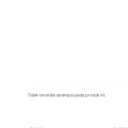
Tidak tersedia deskripsi pada produk ini.
Quick Order - Whatsapp -
Quic