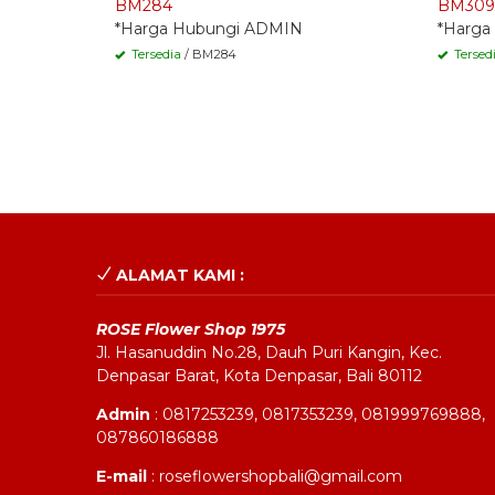
BM284
BM309
*Harga Hubungi ADMIN
*Harga
Tersedia
/ BM284
Tersed
ALAMAT KAMI :
ROSE Flower Shop 1975
Jl. Hasanuddin No.28, Dauh Puri Kangin, Kec.
Denpasar Barat, Kota Denpasar, Bali 80112
Admin
: 0817253239, 0817353239, 081999769888,
087860186888
E-mail
: roseflowershopbali@gmail.com