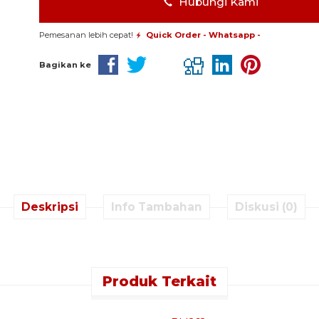
Hubungi Kami
Pemesanan lebih cepat!
Quick Order - Whatsapp -
Bagikan ke
Deskripsi
Info Tambahan
Diskusi (0)
Produk Terkait
k Order - Whatsapp -
Quick Order - Whatsapp -