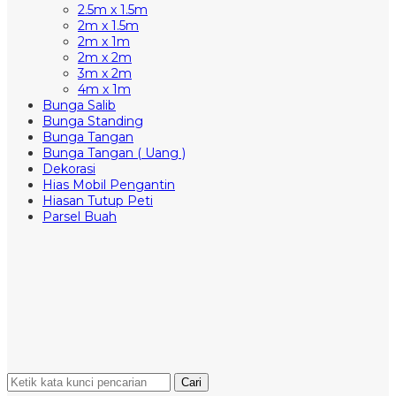
2.5m x 1.5m
2m x 1.5m
2m x 1m
2m x 2m
3m x 2m
4m x 1m
Bunga Salib
Bunga Standing
Bunga Tangan
Bunga Tangan ( Uang )
Dekorasi
Hias Mobil Pengantin
Hiasan Tutup Peti
Parsel Buah
Cari