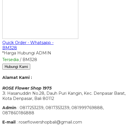
Quick Order - Whatsapp -
BM328
*Harga Hubungi ADMIN
Tersedia
/ BM328
Hubungi Kami
Alamat Kami :
ROSE Flower Shop 1975
Jl. Hasanuddin No.28, Dauh Puri Kangin, Kec. Denpasar Barat,
Kota Denpasar, Bali 80112
Admin
: 0817253239, 0817353239, 081999769888,
087860186888
E-mail
: roseflowershopbali@gmail.com