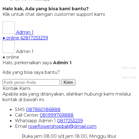
Halo kak, Ada yang bisa kami bantu?
Klik untuk chat dengan customer support kami
Admin 1
● online
62817253239
Admin 1
● online
Halo, perkenalkan saya
Admin 1
baru saja
Ada yang bisa saya bantu?
baru saja
Kirim
Kontak Kami
Apabila ada yang ditanyakan, silahkan hubungi kami melalui
kontak di bawah ini.
SMS
087860186888
Call Center
081999769888
Whatsapp
Admin 1
0817253239
Email
roseflowershopbali@gmail.com
Buka jam 08.00 s/d jam 18.00, Minggu libur.