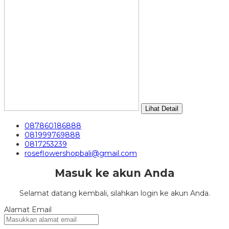
Lihat Detail
087860186888
081999769888
0817253239
roseflowershopbali@gmail.com
Masuk ke akun Anda
Selamat datang kembali, silahkan login ke akun Anda.
Alamat Email