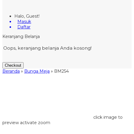
Halo, Guest!
Masuk
Daftar
Keranjang Belanja
Oops, keranjang belanja Anda kosong!
Checkout
Beranda
»
Bunga Meja
»
BM254
click image to
preview
activate zoom