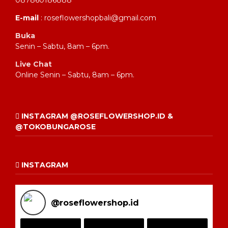
087860186888
E-mail
: roseflowershopbali@gmail.com
Buka
Senin – Sabtu, 8am – 6pm.
Live Chat
Online Senin – Sabtu, 8am – 6pm.
INSTAGRAM @ROSEFLOWERSHOP.ID &
@TOKOBUNGAROSE
INSTAGRAM
@
roseflowershop.id