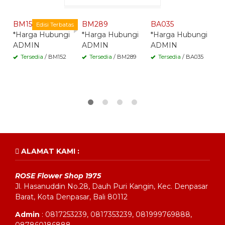
Whatsapp -
Whatsapp -
Whatsapp -
BM152
BM289
BA035
B
Edisi Terbatas
*Harga Hubungi
*Harga Hubungi
*Harga Hubungi
*
ADMIN
ADMIN
ADMIN
A
Tersedia
/ BM152
Tersedia
/ BM289
Tersedia
/ BA035
ALAMAT KAMI :
ROSE Flower Shop 1975
Jl. Hasanuddin No.28, Dauh Puri Kangin, Kec. Denpasar
Barat, Kota Denpasar, Bali 80112
Admin
: 0817253239, 0817353239, 081999769888,