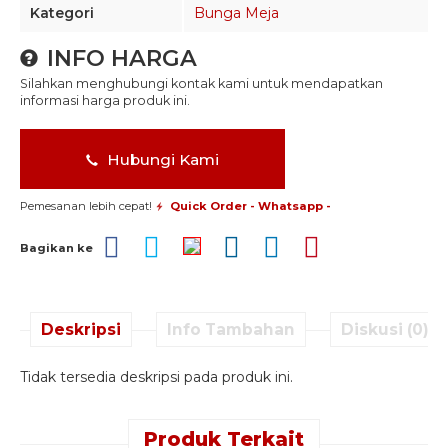
Kategori
Bunga Meja
INFO HARGA
Silahkan menghubungi kontak kami untuk mendapatkan
informasi harga produk ini.
Hubungi Kami
Pemesanan lebih cepat!
Quick Order - Whatsapp -
Bagikan ke
Deskripsi
Info Tambahan
Diskusi (0)
Tidak tersedia deskripsi pada produk ini.
Produk Terkait
Quick Order -
Quick Order -
Quick Order -