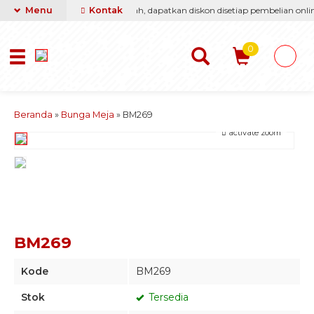
i berikan yang terbaik & termurah, dapatkan diskon disetiap pembelian online
Menu
Kontak
0
Beranda
»
Bunga Meja
»
BM269
activate zoom
BM269
Kode
BM269
Stok
Tersedia