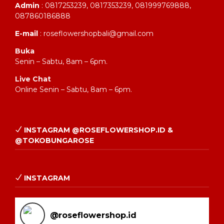
Admin
: 0817253239, 0817353239, 081999769888,
087860186888
E-mail
: roseflowershopbali@gmail.com
Buka
Senin – Sabtu, 8am – 6pm.
Live Chat
Online Senin – Sabtu, 8am – 6pm.
INSTAGRAM @ROSEFLOWERSHOP.ID &
@TOKOBUNGAROSE
INSTAGRAM
@
roseflowershop.id