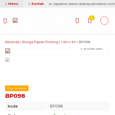
i berikan yang terbaik & termurah, dapatkan diskon disetiap pembelian online
Menu
Kontak
0
Beranda
»
Bunga Papan Printing
»
1.5m x 1m
»
BP098
activate zoom
Edisi Terbatas
BP098
Kode
BP098