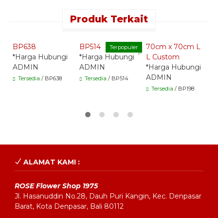
Produk Terkait
Quick Order -
Quick Order -
Quick Order -
Whatsapp -
Whatsapp -
Whatsapp -
BP638
BP514
70cm x 70cm L
B
Terpopuler
*Harga Hubungi
*Harga Hubungi
L Custom
*
ADMIN
ADMIN
*Harga Hubungi
A
ADMIN
Tersedia
/ BP638
Tersedia
/ BP514
Tersedia
/ BP198
ALAMAT KAMI :
ROSE Flower Shop 1975
Jl. Hasanuddin No.28, Dauh Puri Kangin, Kec. Denpasar
Barat, Kota Denpasar, Bali 80112