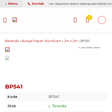
sti berikan yang terbaik & termurah, dapatkan diskon disetiap pembelian onli
Menu
Kontak
0
Beranda
»
Bunga Papan Styrofoam
»
2m x 2m
»
BP541
activate zoom
BP541
Kode
BP541
Stok
Tersedia