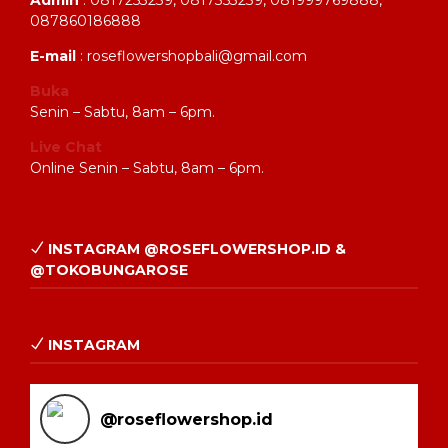
Admin
: 0817253239, 0817353239, 081999769888,
087860186888
E-mail
: roseflowershopbali@gmail.com
Buka
Senin – Sabtu, 8am – 6pm.
Live Chat
Online Senin – Sabtu, 8am – 6pm.
INSTAGRAM @ROSEFLOWERSHOP.ID &
@TOKOBUNGAROSE
INSTAGRAM
@
roseflowershop.id