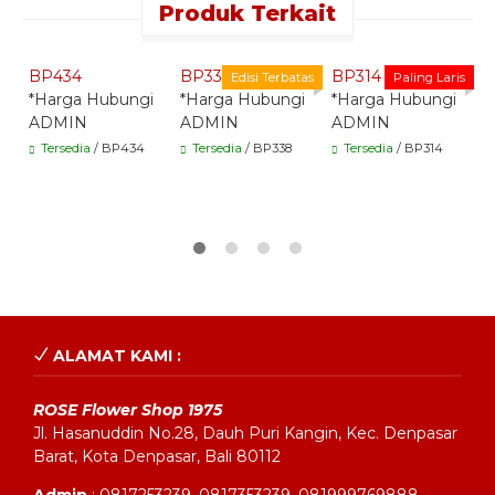
Produk Terkait
Quick Order -
Quick Order -
Quick Order -
Whatsapp -
Whatsapp -
Whatsapp -
BP434
BP338
BP314
B
Edisi Terbatas
Paling Laris
*Harga Hubungi
*Harga Hubungi
*Harga Hubungi
*
ADMIN
ADMIN
ADMIN
A
Tersedia
/ BP434
Tersedia
/ BP338
Tersedia
/ BP314
ALAMAT KAMI :
ROSE Flower Shop 1975
Jl. Hasanuddin No.28, Dauh Puri Kangin, Kec. Denpasar
Barat, Kota Denpasar, Bali 80112